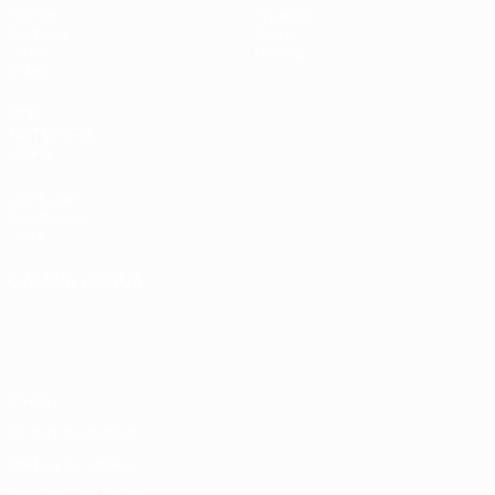
Partite
Squadre
Sorteggi
Storia
Gironi
Dettagli
Video
SITI
NETWORK
UEFA
UEFA.com
Fondazione
UEFA
CAMBIA LINGUA
Italiano
English
Français
Deutsch
Русский
Español
Italiano
Português
Privacy
Termini e condizioni
Politica sui cookie