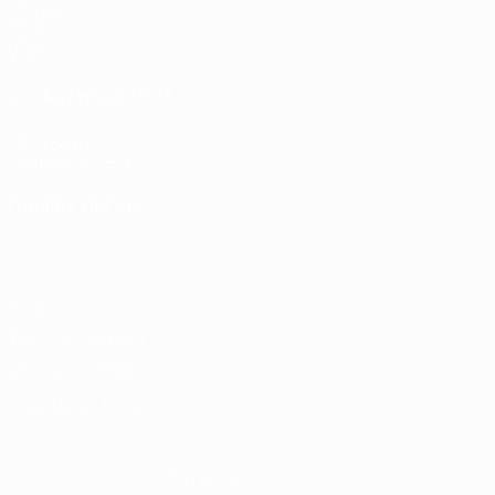
Sorteggi
Gironi
Video
SITI NETWORK UEFA
UEFA.com
Fondazione UEFA
CAMBIA LINGUA
Italiano
English
Français
Deutsch
Русский
Español
Italiano
P
Privacy
Termini e condizioni
Politica sui cookie
Impostazioni Privacy
© 1998-2026 UEFA. Tutti i diritti riservati