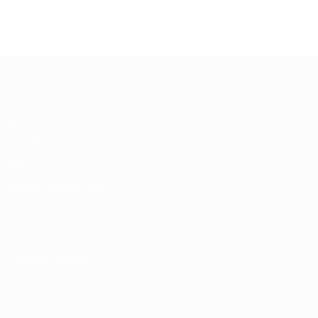
UEFA Futsal Champions League
Partite
Sorteggi
Gironi
Video
SITI NETWORK UEFA
UEFA.com
Fondazione UEFA
CAMBIA LINGUA
Italiano
English
Français
Deutsch
Русский
Español
Italiano
P