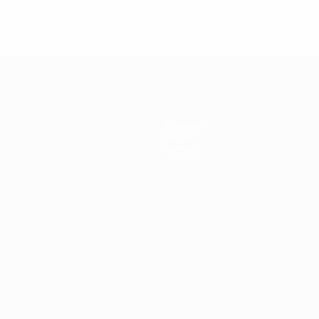
Vedi tutto
Squadre
Storia
Dettagli
ortuguês