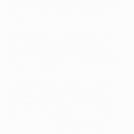
Atlético de Madrid (UEFA Champions League) sul
Fulham FC (UEFA Europa League) nella finale di
Amburgo.
• Eduardo Salvio del Benfica ha giocato quella finale
con l'Atlético, ma le possibilità dell'argentino di
raggiungere la seconda finale consecutiva sono
scarse a causa della frattura al piede che ha
riportato nel ritorno dei quarti di finale del Benfica
contro il PSV Eindhoven.
• Il portiere del Benfica Roberto non ha saltato
neanche uno dei 630 minuti delle Aquile in UEFA
Europa League dopo il passaggio dalla UEFA
Champions League, al pari dei difensori Luisão e
Maxi Pereira. Fábio Coentrão, Óscar Cardozo, e
Nicolás Gaitán sono invece partiti sempre titolari in
queste sei partite, mentre anche Pablo Aimar è stato
sempre impiegato, entrando due volte dalla