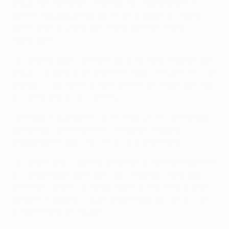
Braga nel 2008/09, vincendo la Coppa Intertoto
UEFA e raggiungendo gli ottavi di finale di Coppa
UEFA, dove è uscito per mano del Paris Saint-
Germain FC.
• Il portiere Quim, assente da molti mesi nelle file del
Braga a causa di un grave infortunio, ha giocato con
il Benfica dal 2004 al 2010, prima di tornare nel club
in cui ha iniziato la carriera.
• Il Braga si è piazzato al secondo posto alle spalle
del Benfica nel 2009/10, ottenendo il miglior
piazzamento della sua storia in campionato.
• La prossima sconfitta del Benfica sarà la 100esima
in competizioni UEFA per club. Il Benfica sarà alla
335esima partita in tornei UEFA, il che ne fa di gran
lunga la squadra con più esperienza ancora in corsa
in UEFA Europa League.