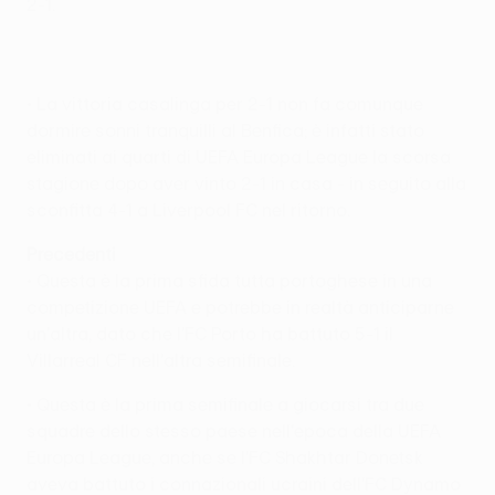
2-1.
• La vittoria casalinga per 2-1 non fa comunque
dormire sonni tranquilli al Benfica; è infatti stato
eliminati ai quarti di UEFA Europa League la scorsa
stagione dopo aver vinto 2-1 in casa - in seguito alla
sconfitta 4-1 a Liverpool FC nel ritorno.
Precedenti
• Questa è la prima sfida tutta portoghese in una
competizione UEFA e potrebbe in realtà anticiparne
un'altra, dato che l'FC Porto ha battuto 5-1 il
Villarreal CF nell'altra semifinale.
• Questa è la prima semifinale a giocarsi tra due
squadre dello stesso paese nell'epoca della UEFA
Europa League, anche se l'FC Shakhtar Donetsk
aveva battuto i connazionali ucraini dell'FC Dynamo