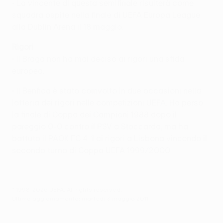
• La vincente di questa semifinale risulterà come
squadra ospite nella finale di UEFA Europa League
alla Dublin Arena il 18 maggio.
Rigori
• Il Braga non ha mai deciso ai rigori una sfida
europea.
• Il Benfica è stato coinvolto in due occasioni nella
lotteria dei rigori nelle competizioni UEFA. Ha perso
la finale di Coppa dei Campioni 1988 dopo il
pareggio 0-0 contro il PSV a Stoccarda, ma ha
battuto il PAOK FC 4-1 ai rigori a Lisbona vincendo il
secondo turno di Coppa UEFA 1999/2000.
© 1998-2026 UEFA. All rights reserved.
Ultimo aggiornamento: martedì 3 maggio 2011