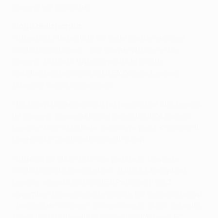
pareggi e 2 sconfitte.
Storia della partita
• Il Benfica è imbattuto da sette partite europee
dall'inizio dell'anno - con cinque vittorie e due
pareggi. Ha vinto tutte e quattro le partite
casalinghe stagionali in UEFA Europa League,
subendo un gol in ciascuna.
• La sconfitta dell'andata ha messo fine alla serie di
tre pareggi consecutivi del Braga in UEFA Europa
League dopo la vittoria casalinga per 1-0 contro il
Liverpool FC nell'andata degli ottavi.
• Il Braga ha vinto solo una partita in trasferta
dall'inizio della fase a gironi di UEFA Champions
League, avendo battuto l'FK Partizan 1-0 il 3
novembre. In queste sette partite, ha segnato tre gol
- uno era un'autorete - subendone 12, di cui sei nella
sconfitta 6-0 rimediata in casa dell'Arsenal FC.