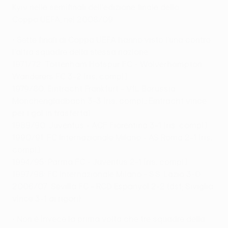
Kyiv nelle semifinali dell'edizione finale della
Coppa UEFA, nel 2008/09.
• Sette finali di Coppa UEFA hanno visto l'una contro
l'altra squadre della stessa nazione.
1971/72: Tottenham Hotspur FC - Wolverhampton
Wanderers FC 3-2 (ris. compl.)
1979/80: Eintracht Frankfurt - VfL Borussia
Mönchengladbach 3-3 (ris. compl.; Eintracht vince
per i gol in trasferta)
1989/90: Juventus - ACF Fiorentina 3-1 (ris. compl.)
1990/91: FC Internazionale Milano - AS Roma 2-1 (ris.
compl.)
1994/95: Parma FC - Juventus 2-1 (ris. compl.)
1997/98: FC Internazionale Milano - S.S. Lazio 3-0
2006/07: Sevilla FC - RCD Espanyol 2-2 (dst; Siviglia
vince 3-1 ai rigori)
• Non è invece la prima volta che tre squadre della