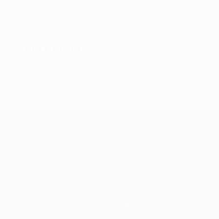
Scelti per te
Falcao affonda il Villarreal
UEFA Europa League
Partite
Squadre
UEFA.tv
Notizie
Sorteggi
Storia
Giochi
Dettagli
Stat.
Store (club)