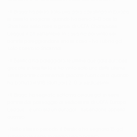
• Il Braga ha perso solo una gara casalinga in Europa
in questa stagione, quando ha perso 3-0 con lo
Shakhtar nella fase a gironi di UEFA Champions
League il 28 settembre. In casa ha poi vinto sei
partite pareggiandone una in casa - ha subito gol
solo contro lo Shakhtar.
• Il Benfica ha pareggiato le ultime due gare europee
giocate in trasferta e ha vinto solo una delle ultime
sette partite continentali giocate fuori casa, quando
ha battuto il VfB Stuttgart 2-0 ai sedicesimi.
• Il Braga ha segnato soltanto cinque gol in sette
partite dal passaggio ai sedicesimi di UEFA Europa
League - e uno era un autogol - subendone appena
quattro.
• Nello stesso periodo, il Benfica ha segnato 15 gol
subendone sette: in media uno a partita.