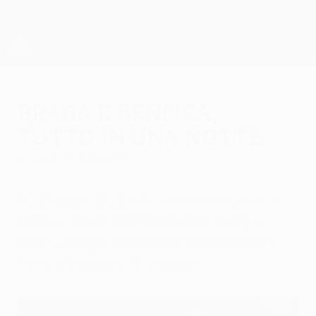
Passa
al
contenuto
UEFA Europa League Ufficiale
Scarica
principale
Risultati e statistiche live
UEFA Europa League
Braga e Benfica,
tutto in una notte
venerdì 29 aprile 2011
SC Braga e SL Benfica si contendono un
posto in finale di UEFA Europa League,
dove con ogni probabilità sfideranno l'FC
Porto a Dublino il 18 maggio.