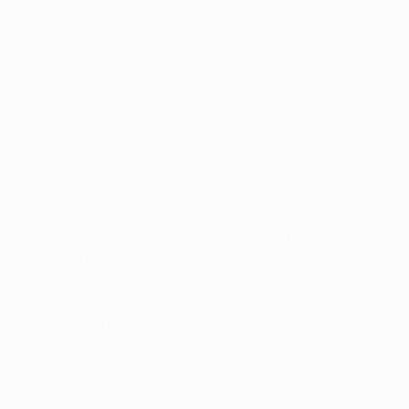
Statistiche squadra
• Con due gol dall'inizio dell'anno, di cui uno su rigore,
Alan è il capocannoniere del Braga in UEFA Europa
League.
• Óscar Cardozo guida con quattro gol la classifica
dei bomber del Benfica in UEFA Europa League dai
sedicesimi di finale.
• Sia il Braga che il Benfica hanno iniziato la stagione
nella fase a gironi di UEFA Champions League, il che
assicura la presenza in finale di UEFA Europa League
di una squadra proveniente dalla Champions
League. Viceversa, Porto e Villarreal hanno iniziato la
stagione in UEFA Europa League.
• Anche lo finale inaugurale dello scorso anno di
UEFA Europa League ha visto in campo due squadre
provenienti dai due tornei, con il successo del Club