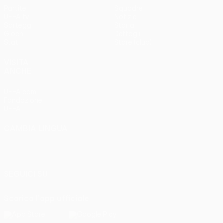
Partite
Squadre
UEFA.tv
Notizie
Sorteggi
Storia
Giochi
Dettagli
Stat.
Store (club)
VISITA
ANCHE
UEFA.com
Fondazione
UEFA
CAMBIA LINGUA
Italiano
English
Français
Deutsch
Русский
Español
Italiano
Português
SEGUICI SU
Scarica l'app ufficiale