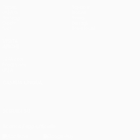
Partite
Squadre
UEFA.tv
Notizie
Sorteggi
Storia
Giochi
Dettagli
Stat.
Store (club)
VISITA
ANCHE
UEFA.com
Fondazione
UEFA
CAMBIA LINGUA
Italiano
English
Français
Deutsch
Русский
Español
Italiano
Português
SEGUICI SU
Scarica l'app ufficiale