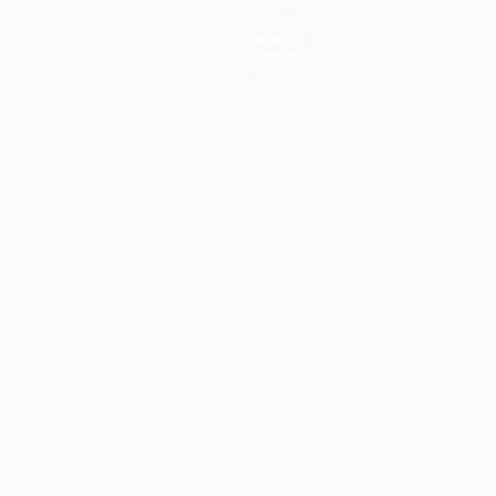
Squadre
Notizie
Storia
Dettagli
Store (club)
no
Português