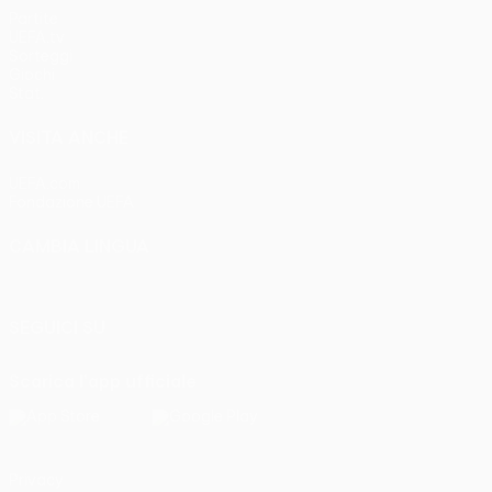
Partite
UEFA.tv
Sorteggi
Giochi
Stat.
VISITA ANCHE
UEFA.com
Fondazione UEFA
CAMBIA LINGUA
Italiano
English
Français
Deutsch
Русский
Español
Italia
SEGUICI SU
Scarica l'app ufficiale
Privacy