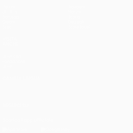
Partite
Squadre
UEFA.tv
Notizie
Sorteggi
Storia
Giochi
Dettagli
Stat.
Store (club)
VISITA
ANCHE
UEFA.com
Fondazione
UEFA
CAMBIA LINGUA
Italiano
English
Français
Deutsch
Русский
Español
Italiano
Português
SEGUICI SU
Scarica l'app ufficiale