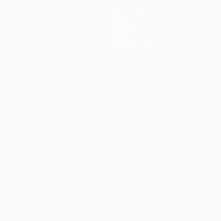
Squadre
Notizie
Storia
Dettagli
Store (club)
no
Português