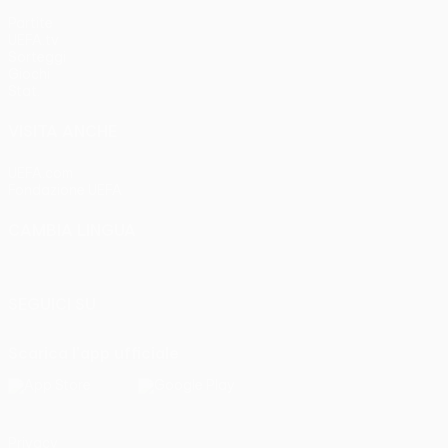
Partite
UEFA.tv
Sorteggi
Giochi
Stat.
VISITA ANCHE
UEFA.com
Fondazione UEFA
CAMBIA LINGUA
Italiano
English
Français
Deutsch
Русский
Español
Italia
SEGUICI SU
Scarica l'app ufficiale
Privacy