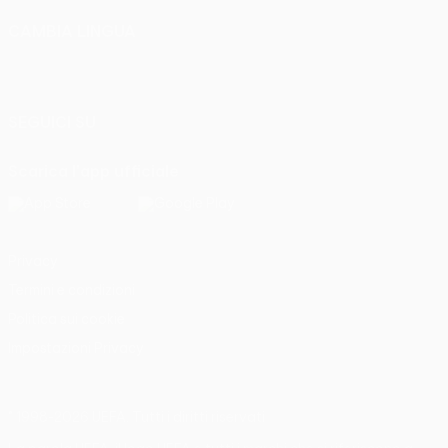
CAMBIA LINGUA
Italiano
English
Français
Deutsch
Русский
Español
Italiano
Português
SEGUICI SU
Scarica l'app ufficiale
Privacy
Termini e condizioni
Politica sui cookie
Impostazioni Privacy
© 1998-2026 UEFA. Tutti i diritti riservati