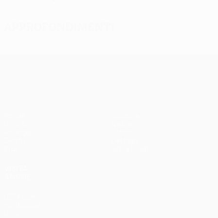
Approfondimenti
UEFA Europa League
Partite
Squadre
UEFA.tv
Notizie
Sorteggi
Storia
Giochi
Dettagli
Stat.
Store (club)
VISITA
ANCHE
UEFA.com
Fondazione
UEFA