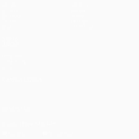
Partite
Squadre
UEFA.tv
Notizie
Sorteggi
Storia
Giochi
Dettagli
Stat.
Store (club)
VISITA
ANCHE
UEFA.com
Fondazione
UEFA
CAMBIA LINGUA
Italiano
English
Français
Deutsch
Русский
Español
Italiano
Português
SEGUICI SU
Scarica l'app ufficiale