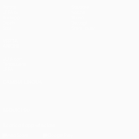
Partite
Squadre
UEFA.tv
Notizie
Sorteggi
Storia
Giochi
Dettagli
Stat.
Store (club)
VISITA
ANCHE
UEFA.com
Fondazione
UEFA
CAMBIA LINGUA
Italiano
English
Français
Deutsch
Русский
Español
Italiano
Português
SEGUICI SU
Scarica l'app ufficiale