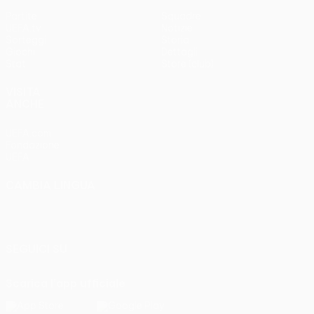
Partite
Squadre
UEFA.tv
Notizie
Sorteggi
Storia
Giochi
Dettagli
Stat.
Store (club)
VISITA
ANCHE
UEFA.com
Fondazione
UEFA
CAMBIA LINGUA
Italiano
English
Français
Deutsch
Русский
Español
Italiano
Português
SEGUICI SU
Scarica l'app ufficiale