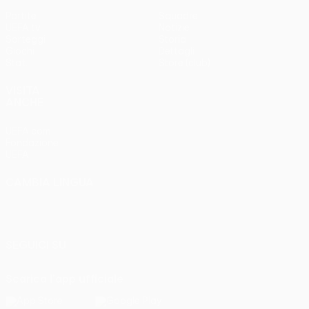
Partite
Squadre
UEFA.tv
Notizie
Sorteggi
Storia
Giochi
Dettagli
Stat.
Store (club)
VISITA
ANCHE
UEFA.com
Fondazione
UEFA
CAMBIA LINGUA
Italiano
English
Français
Deutsch
Русский
Español
Italiano
Português
SEGUICI SU
Scarica l'app ufficiale