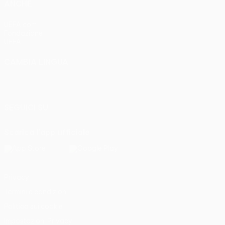
ANCHE
UEFA.com
Fondazione
UEFA
CAMBIA LINGUA
Italiano
English
Français
Deutsch
Русский
Español
Italiano
Português
SEGUICI SU
Scarica l'app ufficiale
Privacy
Termini e condizioni
Politica sui cookie
Impostazioni Privacy