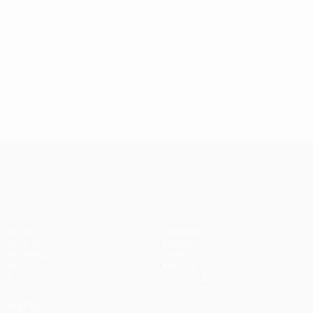
UEFA Europa League
Partite
Squadre
UEFA.tv
Notizie
Sorteggi
Storia
Giochi
Dettagli
Stat.
Store (club)
VISITA