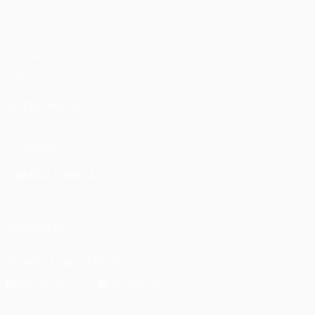
Partite
UEFA.tv
Sorteggi
Giochi
Stat.
VISITA ANCHE
UEFA.com
Fondazione UEFA
CAMBIA LINGUA
Italiano
English
Français
Deutsch
Русский
Español
Italia
SEGUICI SU
Scarica l'app ufficiale