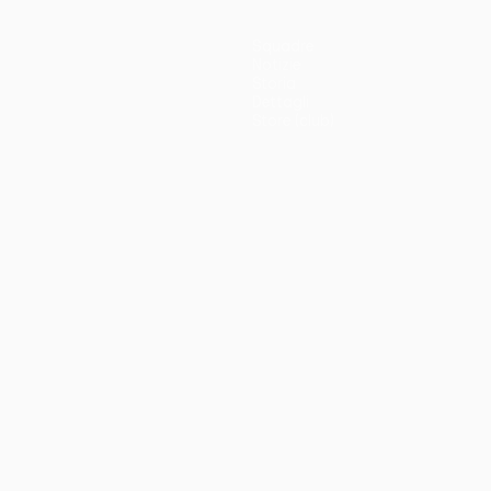
Squadre
Notizie
Storia
Dettagli
Store (club)
no
Português