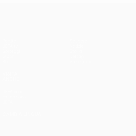
UEFA Europa League
Partite
Squadre
UEFA.tv
Notizie
Sorteggi
Storia
Giochi
Dettagli
Stat.
Store (club)
VISITA
ANCHE
UEFA.com
Fondazione
UEFA
CAMBIA LINGUA
Italiano
English
Français
Deutsch
Русский
Español
Italiano
Português