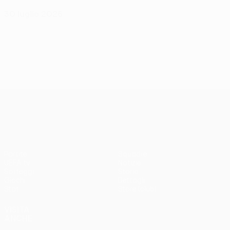
30 luglio 2026
UEFA Europa League
Partite
Squadre
UEFA.tv
Notizie
Sorteggi
Storia
Giochi
Dettagli
Stat.
Store (club)
VISITA
ANCHE