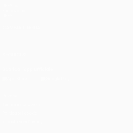
UEFA.com
Fondazione
UEFA
CAMBIA LINGUA
Italiano
English
Français
Deutsch
Русский
Español
Italiano
Português
SEGUICI SU
Scarica l'app ufficiale
Privacy
Termini e condizioni
Politica sui cookie
Impostazioni Privacy