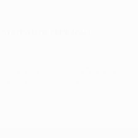
Statistiche principali
5
6
Gol
Gol subiti
1,25 media a partita
1,5 media a partita
11
0
Cartellini gialli
Cartellini rossi
2,75 media a partita
Tutte le statistiche
Squadra
Acapandie
Brruti
Dalisson
Del Moral
Gabri
Difensore
Centrocampista
Centrocampista
Difens
De
Almeida
Attaccante
UEFA Europa League