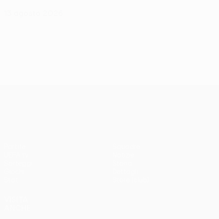
13 agosto 2026
UEFA Europa League
Partite
Squadre
UEFA.tv
Notizie
Sorteggi
Storia
Giochi
Dettagli
Stat.
Store (club)
VISITA
ANCHE