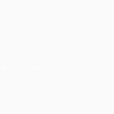
UEFA.com
Fondazione
UEFA
CAMBIA LINGUA
Italiano
English
Français
Deutsch
Русский
Español
Italiano
Português
SEGUICI SU
Scarica l'app ufficiale
Privacy
Termini e condizioni
Politica sui cookie
Impostazioni Privacy