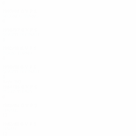
6
3
1
2
1997/98
G
V
P
S
Secondo turno
6
3
0
3
1996/97
G
V
P
S
Quarti di finale
8
2
4
2
1992/93
G
V
P
S
Terzo turno
6
2
4
0
1990/91
G
V
P
S
Quarti di finale
8
4
1
3
Anni '80
1984/85
G
V
P
S
Terzo turno
6
3
1
2
1983/84
G
V
P
S
Finale
12
5
5
2
1982/83
G
V
P
S
Finale
12
9
1
2