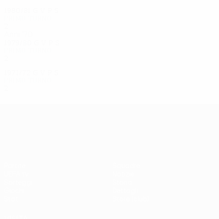
1980/81
G
V
P
S
Primo turno
2
1
0
1
Anni '70
1979/80
G
V
P
S
Primo turno
2
0
2
0
1971/72
G
V
P
S
Primo turno
2
0
1
1
UEFA Europa League
Partite
Squadre
UEFA.tv
Notizie
Sorteggi
Storia
Giochi
Dettagli
Stat.
Store (club)
VISITA