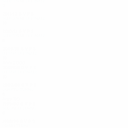
Sedicesimi di finale
2
0
1
1
2011/12
G
V
P
S
Sedicesimi di finale
10
7
1
2
2010/11
G
V
P
S
Sedicesimi di finale
8
2
1
5
2009/10
G
V
P
S
Ottavi di finale
10
5
3
2
Anni 2000
2007/08
G
V
P
S
Ottavi di finale
10
4
4
2
2002/03
G
V
P
S
Quarto turno
8
5
1
2
Anni '90
1999/00
G
V
P
S
Secondo turno
6
5
0
1
1998/99
G
V
P
S
Primo turno