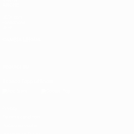
ANCHE
UEFA.com
Fondazione
UEFA
CAMBIA LINGUA
Italiano
English
Français
Deutsch
Русский
Español
Italiano
Português
SEGUICI SU
Scarica l'app ufficiale
Privacy
Termini e condizioni
Politica sui cookie