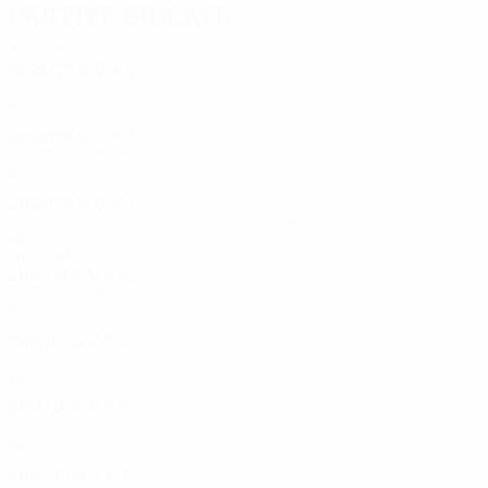
Partite giocate
Anni '20
2026/27
G
V
P
S
Terzo turno preliminare
4
2
1
0
2025/26
G
V
P
S
Secondo turno di qualificazione
2
1
1
0
2024/25
G
V
P
S
Spareggi per la fase a eliminazione diretta
12
6
3
3
Anni '10
2018/19
G
V
P
S
Fase a gironi
6
0
3
3
2016/17
G
V
P
S
Quarti di finale
14
8
3
3
2015/16
G
V
P
S
Ottavi di finale
10
5
1
4
2014/15
G
V
P
S