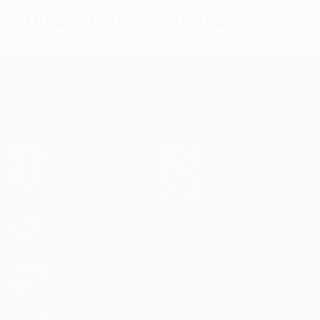
Situazione disciplinare
UEFA Europa League
Partite
Squadre
UEFA.tv
Notizie
Sorteggi
Storia
Giochi
Dettagli
Stat.
Store (club)
VISITA
ANCHE
UEFA.com
Fondazione
UEFA