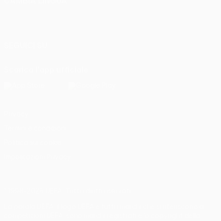
CAMBIA LINGUA
Italiano
English
Français
Deutsch
Русский
Español
Italiano
Português
SEGUICI SU
Scarica l'app ufficiale
Privacy
Termini e condizioni
Politica sui cookie
Impostazioni Privacy
© 1998-2026 UEFA. Tutti i diritti riservati
La parola UEFA, il logo UEFA e tutti i marchi che si riferiscono a
competizioni UEFA, sono marchi registrati e/o copyright della