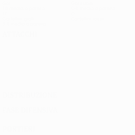
Gol
Gol subiti
1,6 media a partita
0,6 media a partita
17
0
Cartellini gialli
Cartellini rossi
3,4 media a partita
Attacchi
Distribuzione
Fase difensiva
Portieri