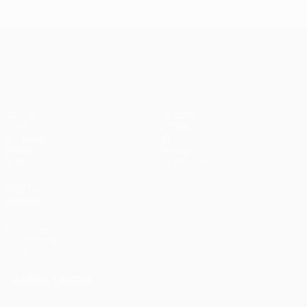
UEFA Europa League
Partite
Squadre
UEFA.tv
Notizie
Sorteggi
Storia
Giochi
Dettagli
Stat.
Store (club)
VISITA
ANCHE
UEFA.com
Fondazione
UEFA
CAMBIA LINGUA
Italiano
English
Français
Deutsch
Русский
Español