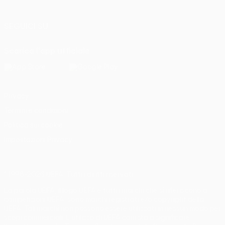
Italiano
Português
SEGUICI SU
Scarica l'app ufficiale
Privacy
Termini e condizioni
Politica sui cookie
Impostazioni Privacy
© 1998-2026 UEFA. Tutti i diritti riservati
La parola UEFA, il logo UEFA e tutti i marchi che si riferiscono a
competizioni UEFA, sono marchi registrati e/o copyright della
UEFA. Tali marchi non possono essere utilizzati in nessun modo per
scopi commerciali. L'utilizzo di UEFA.com sta a significare