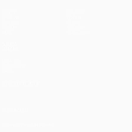
Partite
Squadre
UEFA.tv
Notizie
Sorteggi
Storia
Giochi
Dettagli
Stat.
Store (club)
VISITA
ANCHE
UEFA.com
Fondazione
UEFA
CAMBIA LINGUA
Italiano
English
Français
Deutsch
Русский
Español
Italiano
Português
SEGUICI SU
Scarica l'app ufficiale