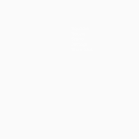
Squadre
Notizie
Storia
Dettagli
Store (club)
no
Português