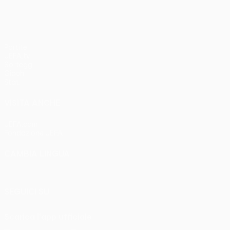
Partite
UEFA.tv
Sorteggi
Giochi
Stat.
VISITA ANCHE
UEFA.com
Fondazione UEFA
CAMBIA LINGUA
Italiano
English
Français
Deutsch
Русский
Español
Italia
SEGUICI SU
Scarica l'app ufficiale