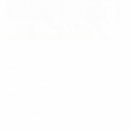
L'Italia festeggia il trionfo di Wembley
Getty Images
L'Italia ha trionfato per la seconda volta a EURO dopo il
1968 imponendosi sull'Inghilterra a Wembley ai calci di
rigore.
Il nostro reporter azzurro, Paolo Menicucci ha seguito
tutto il cammino dell'Italia ed è pronto a farci rivivere
tutte le partite che hanno portato al trionfo a EURO la
squadra di Roberto Mancini.
La finale di EURO minuto per minuto