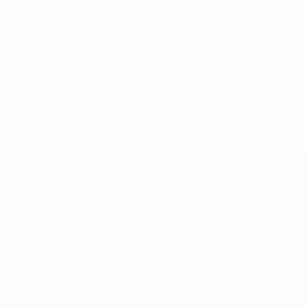
EURO 2020: guida ai vincitori
UEFA EURO 2028
Video
Dettagli
Notizie
Negozio
Storia
VISITA
ANCHE