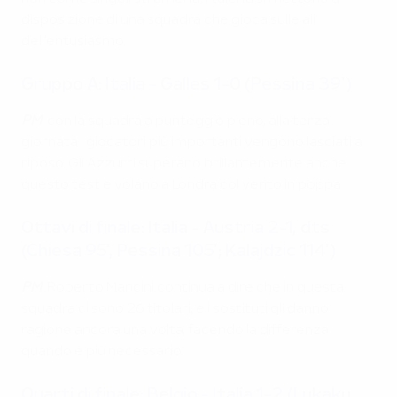
disposizione di una squadra che gioca sulle ali
dell'entusiasmo.
Gruppo A: Italia - Galles 1-0 (Pessina 39')
PM
: con la squadra a punteggio pieno, alla terza
giornata i giocatori più importanti vengono lasciati a
riposo. Gli Azzurri superano brillantemente anche
questo test e volano a Londra col vento in poppa.
Ottavi di finale: Italia - Austria 2-1, dts
(Chiesa 95', Pessina 105'; Kalajdzic 114')
PM
: Roberto Mancini continua a dire che in questa
squadra ci sono 26 titolari, e i sostituti gli danno
ragione ancora una volta, facendo la differenza
quando è più necessario.
Quarti di finale: Belgio - Italia 1-2 (Lukaku