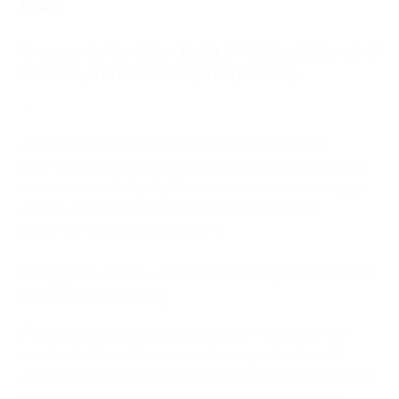
Italia
Gruppo A: Turchia - Italia 0-3 (Merih Demiral
53' aut., Immobile 66', Insigne 79')
Mancini felice dell'ottimo inizio dell'Italia
Paolo Menicucci, reporter Italia
: un inizio più che
promettente. Dopo un primo tempo dominato dove
è mancato solo il gol, gli Azzurri passano in vantaggio
con un autogol e subito dopo mettono KO gli
avversari con due gol d'autore.
Gruppo A: Italia - Svizzera 3-0 (Locatelli 26'
52', Immobile 89')
PM
: un'altra grande prestazione per l'Italia che non
perde da 29 partite e non subisce gol da dieci. Gli
Azzurri iniziano a suonare come un'orchestra rodata e
non come singoli strumenti; i talenti si mettono a