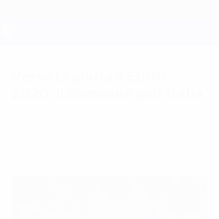
Passa
al
contenuto
principale
UEFA EURO 2028
Verso la gloria a EURO
2020: il cammino dell'Italia
domenica 11 luglio 2021
Il nostro reporter azzurro ci raccontano
come Italia ha vinto EURO 2020.