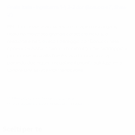
Finale: Italia - Inghilterra 1-1, 3-2 dcr (Bonucci 67'; Shaw
2')
PM
: dopo essere andata sotto in apertura di gara,
l'Italia ha mostrato grande carattere nella sua
reazione e ha trovato il pareggio con Bonucci nella
ripresa. Gli Azzurri hanno sfiorato il gol del raddoppio a
più riprese, ama alla fine è stato Donnarumma,
parando due rigori, a regalare il trionfo agli Azzurri a
Londra. Una serata indimenticabile.
© 1998-2026 UEFA. All rights reserved.
Ultimo aggiornamento: domenica 11 luglio 2021
Scelti per te