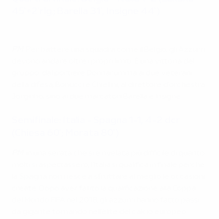
45'+2'rig.; Barella 31', Insigne 44')
Guarda i festeggiamenti dei tifosi dell'Italia al gol di Insigne
PM
:
Per battere una squadra come il Belgio, gli Azzurri
devono andare oltre i propri limiti. È una vittoria del
gruppo: dal portiere Donnarumma ai due veterani
della difesa, Bonucci e Chiellini, al direttore d'orchestra
Jorginho, sino ai due marcatori Barella e Insigne.
Semifinale: Italia - Spagna 1-1, 4-2 dcr
(Chiesa 60'; Morata 80')
PM
: in una serata che si è rivelata più difficile di quanto
molti si aspettassero, l'Italia si qualifica in finale perché
la Spagna non riesce a sfruttare al meglio le occasioni
create. Dopo aver fallito la qualificazione alla Coppa
del Mondo FIFA nel 2018, gli azzurri hanno fatto passi
da gigante tornando nell'élite del calcio europeo.