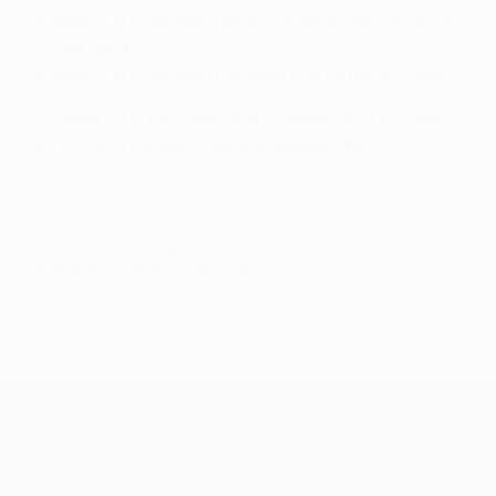
Spiegazione completa: ribilanciamento per vincitrice
Europa League
Spiegazione completa: European Performance Spot
Le ultime liste di accesso alle competizioni UEFA per
club 2025/26 maschili sono disponibili qui.
© 1998-2026 UEFA. All rights reserved.
Ultimo aggiornamento: martedì 26 agosto 2025
UEFA Champions League