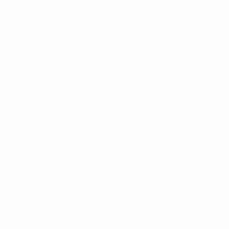
Turchia (1)
: Galatasaray
Cechia (1)
: Slavia Praha
Ribilanciamento vincitrice Champions League (1)
:
Olympiacos*
European Performance Spot (2)
: Newcastle United,
Villarreal
Turni di qualificazione – percorso Campioni (5)
:
Bodø/Glimt, Copenhagen Kairat Almaty, Pafos,
Qarabağ
Turni di qualificazione – percorso Piazzate (2)
:
Benfica, Club Brugge
*L'Olympiacos si è guadagnato un posto nella fase
campionato perché il Paris, vincitore della UEFA
Champions League, si era già qualificato attraverso il
campionato.
L'elenco di cui sopra è provvisorio, basato
esclusivamente sulle prestazioni sportive e non tiene
conto di eventuali questioni disciplinari o di licenza.