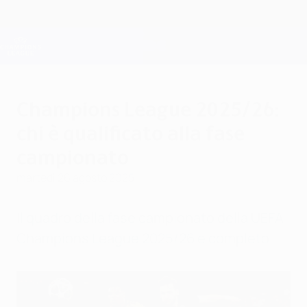
Passa
al
contenuto
Champions League Ufficiale
Scarica
principale
Risultati e Fantasy live
UEFA Champions League
Champions League 2025/26:
chi è qualificato alla fase
campionato
martedì 26 agosto 2025
Il quadro della fase campionato della UEFA
Champions League 2025/26 è completo.