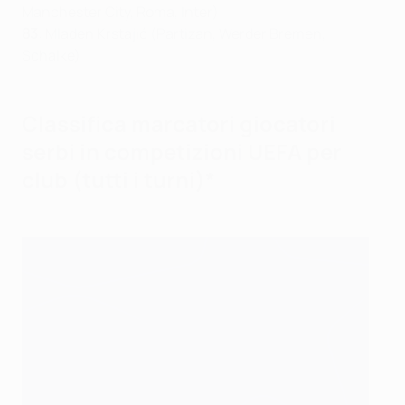
Manchester City, Roma, Inter)
83
: Mladen Krstajić (Partizan, Werder Bremen,
Schalke)
Classifica marcatori giocatori
serbi in competizioni UEFA per
club (tutti i turni)*