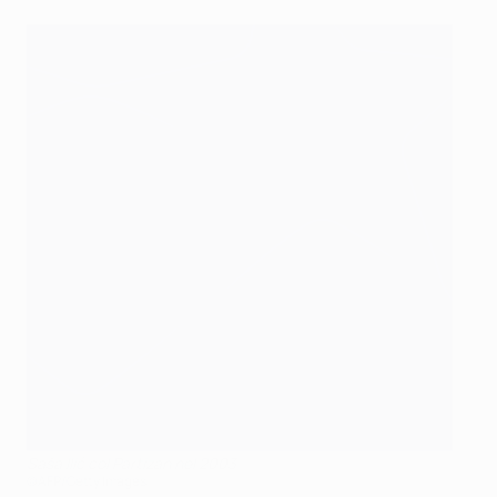
Saša Ilić col Partizan nel 2003
©AFP/Getty Images