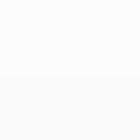
Intercontinentale, Coppa delle Coppe UEFA,
Supercoppa UEFA
e Coppa Intertoto UEFA
© 1998-2026 UEFA. All rights reserved.
Ultimo aggiornamento: sabato 20 dicembre 2025
UEFA Champions League
Partite
Squadre
UEFA.tv
Notizie
Sorteggi
Storia
Giochi
Dettagli
Stat.
Store (club)