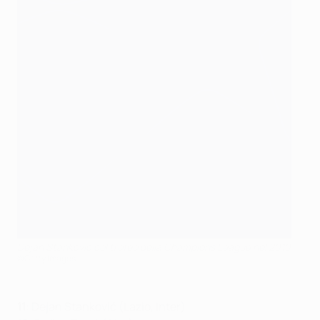
Dejan Stanković col trofeo della Champions League nel 2010
©Getty Images
11
: Dejan Stanković (Lazio, Inter)