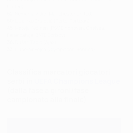
United)
52
: Nemanja Vidić (Manchester United)
50
: Ljubinko Drulović (Porto, Partizan)
45
: Mateja Kežman (PSV Eindhoven, Chelsea,
Fenerbahçe, BATE Borisov)
36
: Dušan Tadić (Ajax)
33
: Ljubomir Fejsa (Olympiacos, Benfica)
Classifica marcatori giocatori
serbi in
UEFA Champions League
(dalla fase a gironi/fase
campionato alla finale)