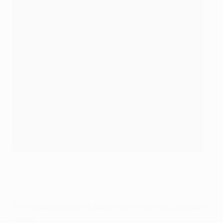
Il Crvena Zvezda festeggia la vittoria della Coppa dei
Campioni nel 1991
©Bob Thomas/Getty Images
Primi giocatori serbi a giocare una finale di Coppa delle
Coppe