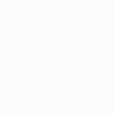
10
: Dušan Tadić (Ajax)
9
: Predrag Djordjević (Olympiacos)
9
: Dušan Vlahović (Juventus)
7
: Branislav Ivanović (Chelsea, Zenit)
6
: Ljubinko Drulović (Porto, Partizan)
6
: Darko Kovačević (Juventus, Lazio, Real Sociedad,
Olympiacos)
5
: Miloš Krasić (CSKA Moskva)
5
: Siniša Mihajlović (Lazio, Inter)
5
: Milinko Pantić (Atlético de Madrid)
5:
Lazar Samardžić (Atalanta)
5
: Dejan Savićević (AC Milan)
Classifica presenze giocatori
serbi in competizioni UEFA per
club*