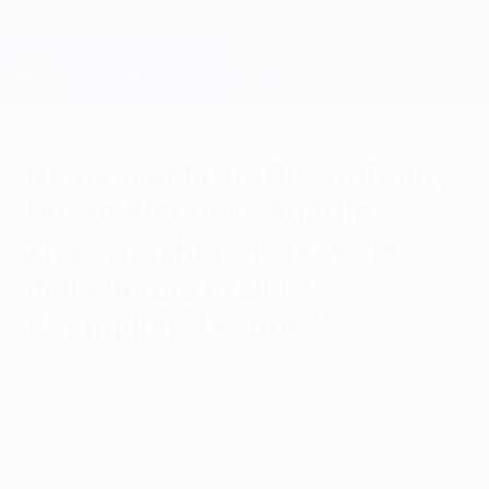
Passa
al
contenuto
Champions League Ufficiale
Scarica
principale
Risultati e Fantasy live
UEFA Champions League
Nemanja Matić, Dušan Tadić,
Dušan Vlahović, Andrija
Živković: chi sono le stelle
della Serbia in UEFA
Champions League?
sabato 20 dicembre 2025
Quali calciatori serbi hanno più presenze e
gol nella massima competizione europea
per club?