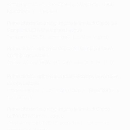
Petar Radenković e Stevan Bena (West Ham -
1860
München
2-0, 1964/65)
Primo club serbo a raggiungere la finale di
Coppa dei
Campioni/UEFA Champions League
Partizan (
1965/66, sconfitta 2-1 col Real Madrid)
Primo serbo a vincere la
Coppa dei Campioni/UEFA
Champions League
Velibor Vasović (
Ajax
- Panathinaikos 2-0 , 1970/71
)
Primo serbo a vincere una finale di Coppa UEFA/UEFA
Europa League
Mladen Ramljak (
Tottenham Hotspur -
Feyenoord
2-4
tot., 1973/74
)
Primo club serbo a raggiungere la finale di Coppa
UEFA/UEFA Europa League
Crvena Zvezda (
1978/79, sconfitta 2-1 tot. contro
Mönchengladbach
)