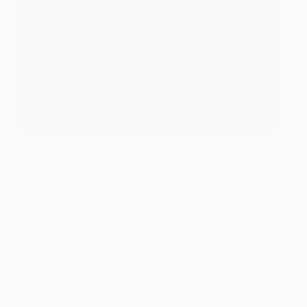
Darko Kovačević festeggia un gol dell'Olympiacos nel 2007
©Getty Images
32
: Dušan Tadić (Vojvodina, Twente, Southampton,
Ajax, Fenerbahçe)
27
: Darko Kovačević (Crvena Zvezda, Real Sociedad,
Juventus, Lazio, Olympiacos)
26
: Mateja Kežman (Partizan, PSV Eindhoven, Chelsea,
Fenerbahçe, Paris, BATE Borisov)
23
: Andrija Živković (Partizan, Benfica, PAOK)