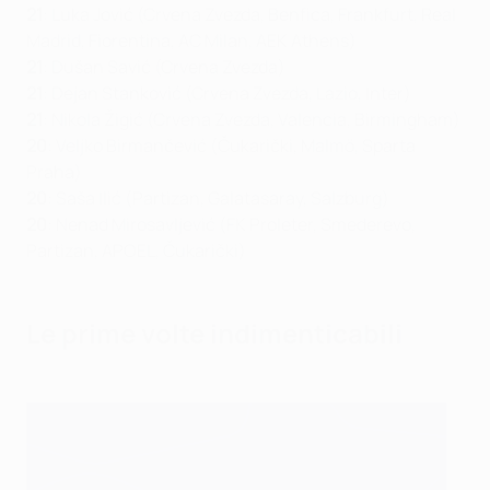
21
: Luka Jović (Crvena Zvezda, Benfica, Frankfurt, Real
Madrid, Fiorentina, AC Milan, AEK Athens)
21
: Dušan Savić (Crvena Zvezda)
21
: Dejan Stanković (Crvena Zvezda, Lazio, Inter)
21
: Nikola Žigić (Crvena Zvezda, Valencia, Birmingham)
20
: Veljko Birmančević (Čukarički, Malmö, Sparta
Praha)
20
: Saša Ilić (Partizan, Galatasaray, Salzburg)
20
: Nenad Mirosavljević (FK Proleter, Smederevo,
Partizan, APOEL, Čukarički)
Le prime volte indimenticabili