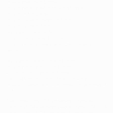
Le stelle polacche in Europa
I migliori giocatori del Portogallo in Europa
I migliori serbi in Europa
I migliori calciatori spagnoli in Europa
I migliori svizzeri in Europa
Le più grandi stelle turche
I migliori statunitensi in Europa
I migliori giocatori gallesi della UEFA Champions
League
Le più grandi stelle africane in Europa
I migliori giocatori asiatici in Europa
Dall'Oceania all'Europa con furore
Stelle del Nord e del Centro America in Europa
Le stelle sudamericane nelle competizioni europee per
club
*
Per competizioni UEFA si intendono:
Coppa dei
Campioni/UEFA Champions League
,
Coppa UEFA/UEFA
Europa League
,
UEFA Conference League
, Coppa