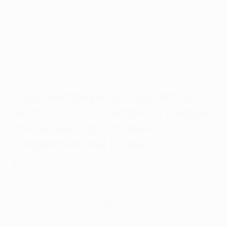
nella competizione.
Ultimo aggiornamento: 30/05/2026
Più presenze per un calciatore
serbo in
UEFA Champions League
(dalla fase a gironi/fase
campionato alla finale)
87
: Dejan Stanković (Lazio, Inter)
64
: Branislav Ivanović (Chelsea, Zenit)
62
: Predrag Djordjević (Olympiacos)
57
: Aleksandar Kolarov (Lazio, Manchester City, Roma,
Inter)
56
: Nemanja Matić (Benfica, Chelsea, Manchester