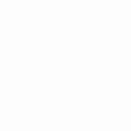
129
: Saša Ilić (Partizan, Galatasaray, Salzburg)
120
: Dejan Stanković (Crvena Zvezda, Lazio, Inter)
116
: Dušan Tadić (Vojvodina, Twente, Southampton,
Ajax, Fenerbahçe)
112
: Branislav Ivanović (OFK Beograd, Lokomotiv
Moskva, Chelsea, Zenit)
107
: Nemanja Matić (Benfica, Chelsea, Manchester
United, Roma, Rennes, Lyon)
102
: Andrija Živković (Partizan, Benfica, PAOK)
91
:
Mateja Kežman (Partizan, PSV Eindhoven, Chelsea,
Fenerbahçe, Paris, BATE Borisov)
88
: Miralem Sulejmani (Heerenveen, Ajax, Benfica,
Young Boys)
85
: Danko Lazović (Partizan, Feyenoord, Leverkusen,
PSV Eindhoven, Zenit, Fehérvár)
83
: Predrag Djordjević (Olympiacos)
83
: Aleksandar Kolarov (OFK Beograd, Lazio,