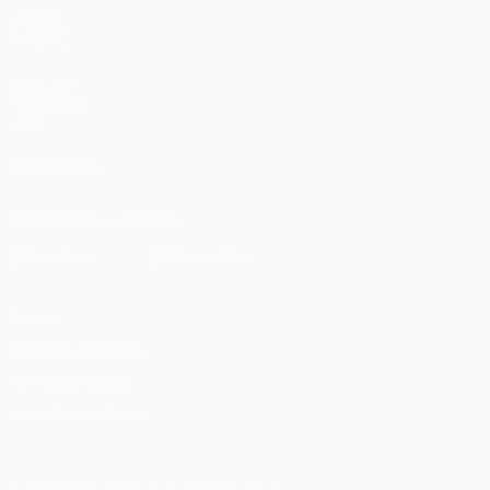
VISITA
ANCHE
UEFA.com
Fondazione
UEFA
SEGUICI SU
Scarica l'app ufficiale
Privacy
Termini e condizioni
Politica sui cookie
Impostazioni Privacy
© 1998-2026 UEFA. Tutti i diritti riservati