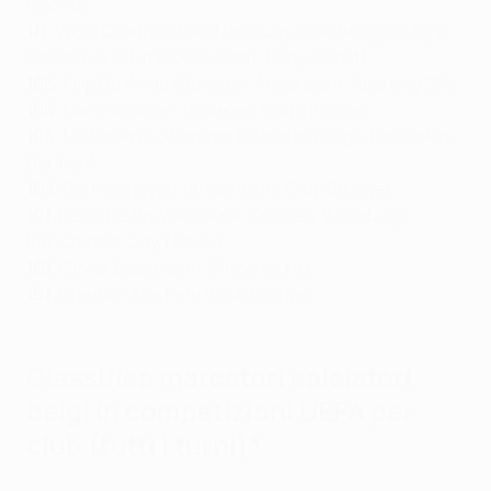
Madrid)
111
: Vadis Odjidja-Ofoe (Hamburg, Club Brugge, Legia
Warszawa, Olympiacos, Gent, Hadjuk Split)
106
: Filip De Wilde (Beveren, Anderlecht, Sporting CP)
106
: Hans Vanaken (Lokeren, Club Brugge)
105
: Michel Preud'homme (Standard Liège, Mechelen,
Benfica)
104
: Gert Verheyen (Anderlecht, Club Brugge)
101
: Kevin De Bruyne (Genk, Chelsea, Wolfsburg,
Manchester City, Napoli)
101
: Olivier Deschacht (Anderlecht)
101
: Brandon Mechele (Club Brugge)
Classifica marcatori calciatori
belgi in competizioni UEFA per
club (tutti i turni)*