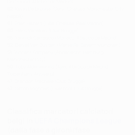
Dortmund, Atlético de Madrid)
82
: Kevin De Bruyne (Genk, Chelsea, Manchester City,
Napoli)
61
: Eden Hazard (Lille, Chelsea, Real Madrid)
60
: Hans Vanaken (Club Brugge)
55
: Yannick Carrasco (Monaco, Atlético de Madrid)
52
: Daniel Van Buyten (Marseille, Bayern München)
51
: Vincent Kompany (Anderlecht, Hamburg,
Manchester City)
50
: Toby Alderweireld (Ajax, Atlético de Madrid,
Tottenham, Antwerp)
47
: Brandon Mechele (Club Brugge)
47
: Simon Mignolet (Liverpool, Club Brugge)
Classifica marcatori calciatori
belgi in
UEFA Champions League
(dalla fase a gironi/fase