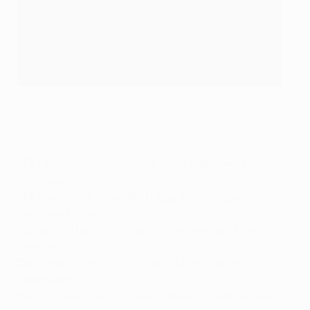
Axel Witsel festeggia una vittoria in Champions League con il
Borussia Dortmund nel 2019
©AFP/Getty Images
133
: Dries Mertens (Utrecht, PSV Eindhoven, Napoli,
Galatasaray)
133
: Axel Witsel (Standard Liège, Benfica, Zenit,
Dortmund, Atlético de Madrid)
132
: Jan Vertonghen (Ajax, Tottenham, Benfica,
Anderlecht)
128
: Timmy Simons (Lommel, Club Brugge, PSV
Eindhoven)
120
: Thibaut Courtois (Genk, Atlético, Chelsea, Real