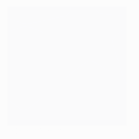
Luc Nilis con l'Aston Villa nel 2000
©Getty Images