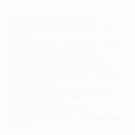
49
: Romelu Lukaku (Anderlecht, Chelsea, Everton,
Manchester United, Inter, Roma, Napoli)
39
: Dries Mertens (Utrecht, PSV Eindhoven, Napoli,
Galatasaray)
38
: Luc Nilis (Anderlecht, PSV Eindhoven, Aston Villa)
26
: Hans Vanaken (Lokeren, Club Brugge)
25
: Gert Verheyen (Anderlecht, Club Brugge)
24
: Michy Batshuayi (Standard Liège, Marseille,
Chelsea, Dortmund, Valencia, Beşiktaş, Fenerbahçe,
Galatasaray, Frankfurt)
23
: Roger Claessen (Standard Liège, Beerschot VAC)
22
: Kevin De Bruyne (Genk, Chelsea, Wolfsburg,
Manchester City, Napoli)
22
: François Van Der Elst (Anderlecht)
21
: Paul Van Himst (Anderlecht, Molenbeek Brussels
Strombeek)