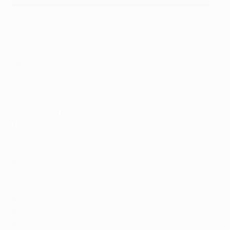
Kevin De Bruyne dopo aver vinto la Champions League con il
Manchester City nel 2023
UEFA via Getty Images
18
: Romelu Lukaku (Manchester United, Inter, Chelsea,
Napoli)
16
: Kevin De Bruyne (Genk, Chelsea, Manchester City,
Napoli)
16
: Dries Mertens (Napoli, Galatasaray)
12
: Hans Vanaken (Club Brugge)
10
: Eden Hazard (Lille, Chelsea, Real Madrid)
9
: Luc Nilis (Anderlecht, PSV Eindhoven)
8
: Charles De Ketelaere (Club Brugge, Milan, Atalanta)
7
: Wesley Sonck (Genk, Ajax)
7
: Leandro Trossard (Arsenal)
6
: Yannick Carrasco (Monaco, Atlético de Madrid)
6
: Loïs Openda (Club Brugge, Leipzig, Juventus)
6:
Gert Verheyen (Club Brugge)