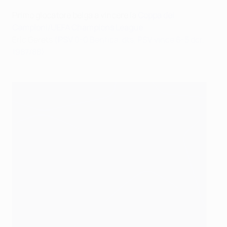
Primo giocatore belga a vincere la
Coppa dei
Campioni/UEFA Champions League
Eric Gerets
(
PSV
0-0 Benfica, dts, PSV vince 6-5 dcr,
1987/88 )