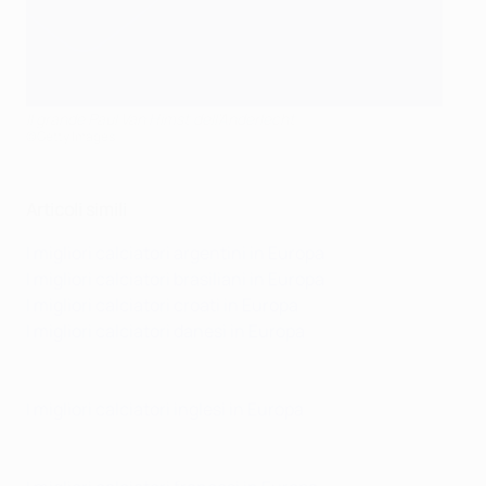
Il grande Paul Van Himst dell'Anderlecht
©Getty Images
Articoli simili
I migliori calciatori argentini in Europa
I migliori calciatori brasiliani in Europa
I migliori calciatori croati in Europa
I migliori calciatori danesi in Europa
I migliori calciatori inglesi in Europa