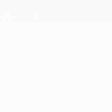
Passa
al
contenuto
Champions League Ufficiale
Scarica
principale
Risultati e Fantasy live
UEFA Champions League
Thibaut Courtois, Kevin De
Bruyne, Romelu Lukaku, Dries
Mertens: chi sono i migliori
giocatori belgi della UEFA
Champions League?
venerdì 12 giugno 2026
Quali sono i giocatori belgi con più
presenze e gol nella massima
competizione europea per club?