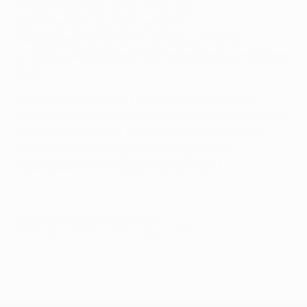
I migliori calciatori asiatici in Europa
Dall'Oceania all'Europa con furore
Stelle del Nord e del Centro America in Europa
Le stelle sudamericane nelle competizioni europee per
club
*
Per competizioni UEFA si intendono:
Coppa dei
Campioni/UEFA Champions League
,
Coppa UEFA/UEFA
Europa League
,
UEFA Conference League
, Coppa
Intercontinentale, Coppa delle Coppe UEFA,
Supercoppa UEFA
e Coppa Intertoto UEFA
© 1998-2026 UEFA. All rights reserved.
Ultimo aggiornamento: venerdì 12 giugno 2026