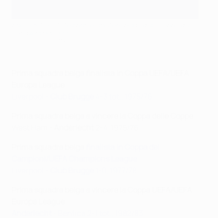
Eric Gerets è stato il primo vincitore belga della Coppa dei
Campioni nel 1988
©Bob Thomas/Getty Images
Prima squadra belga finalista in Coppa UEFA/UEFA
Europa League
Liverpool -
Club Brugge
4-3 tot., 1975/76
Prima squadra belga a vincere la Coppa delle Coppe
West Ham -
Anderlecht
2-4, 1975/76
Prima squadra belga
finalista in Coppa dei
Campioni/UEFA Champions League
Liverpool -
Club Brugge
1-0, 1977/78
Prima squadra belga a vincere la Coppa UEFA/UEFA
Europa League
Anderlecht
- Benfica 2-1 tot., 1982/83