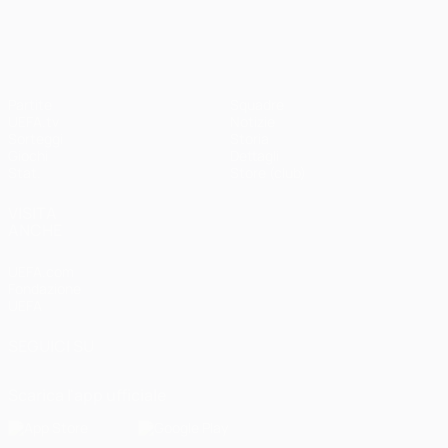
UEFA Champions League
Partite
Squadre
UEFA.tv
Notizie
Sorteggi
Storia
Giochi
Dettagli
Stat.
Store (club)
VISITA
ANCHE
UEFA.com
Fondazione
UEFA
SEGUICI SU
Scarica l'app ufficiale