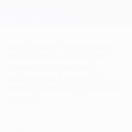
Passa
al
contenuto
Champions League Ufficiale
Scarica
principale
Risultati e Fantasy live
UEFA Champions League
Mark Viduka, Harry Kewell,
Wynton Rufer and Scott
Chipperfield: i migliori
calciatori da Australia e
Nuova Zelanda in Champions
League
mercoledì 26 novembre 2025
UEFA.com passa in rassegna i giocatori