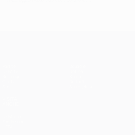
Ultimo aggiornamento: mercoledì 26 novembre 2025
UEFA Champions League
Partite
Squadre
UEFA.tv
Notizie
Sorteggi
Storia
Giochi
Dettagli
Stat.
Store (club)
VISITA
ANCHE
UEFA.com
Fondazione
UEFA