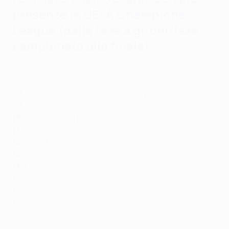
presenze in
UEFA Champions
League
(dalla fase a gironi/fase
campionato alla finale)
29
: Harry Kewell (AUS – Leeds, Liverpool)
20
: Jason Culina (AUS – PSV Eindhoven)
19
: Scott Chipperfield (AUS – Basel)
17
: Mark Viduka (AUS – Dinamo Zagreb, Leeds)
14
: Scott McDonald (AUS – Celtic)
14
: Craig Moore (AUS – Rangers)
13
: Miloš Degenek (AUS – Crvena Zvezda)
12
: Brett Emerton (AUS – Feyenoord)
12
: Tom Rogić (AUS – Celtic)
10
: Wynton Rufer (NZL – Bremen)