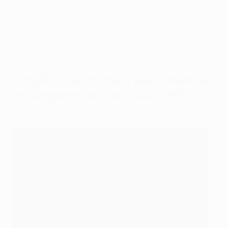
44
: Wynton Rufer (NZL – Zürich, Grasshoppers,
Bremen)
44
: Josip Skoko (AUS – Hajduk Split, Genk,
Gençlerbirliği)
I migliori cannonieri dall'Oceania
in
competizioni per club UEFA*