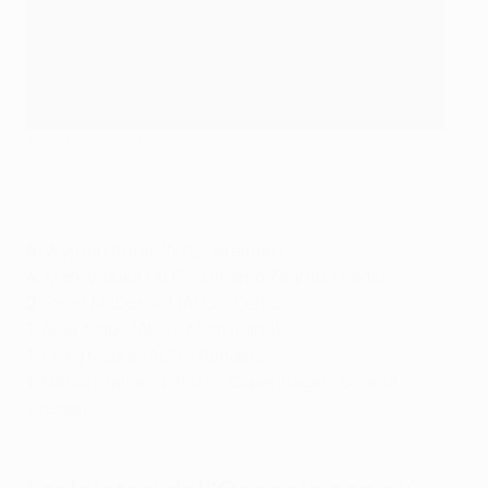
Mark Viduka festeggia un gol in UEFA Champions League
con il Leeds
Getty Images
8
: Wynton Rufer (NZL – Bremen)
4
: Mark Viduka (AUS – Dinamo Zagreb, Leeds)
2
: Scott McDonald (AUS – Celtic)
1
: Awer Mabil (AUS – Midtjylland)
1
: Craig Moore (AUS – Rangers)
1
: Marko Stamenic (NZL – Copenhagen, Crvena
Zvezda)