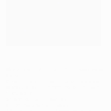
Dalla Nuova Zelanda Wynton Rufer
©Getty Images
23
: Wynton Rufer (NZL – Zürich, Grasshoppers, Werder
Bremen)
21
: Harry Kewell (AUS – Leeds, Liverpool, Galatasaray)
18
: Mark Viduka (AUS – Dinamo Zagreb, Celtic, Leeds,
Middlesbrough)
9
: Martin Boyle (AUS – Hibernian)
8
: Scott Chipperfield (AUS – Basel)