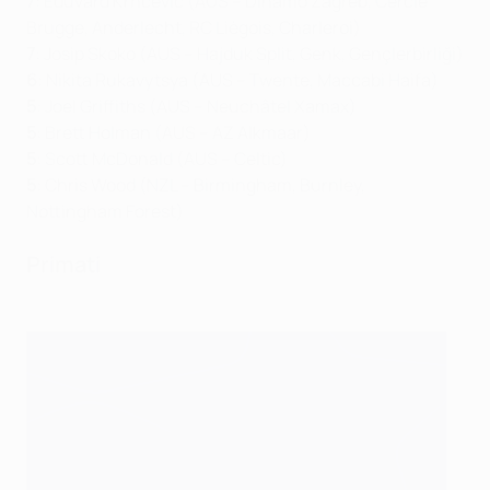
7
: Eduvard Krnčević (AUS – Dinamo Zagreb, Cercle
Brugge, Anderlecht, RC Liègois, Charleroi)
7
: Josip Skoko (AUS – Hajduk Split, Genk, Gençlerbirliği)
6
: Nikita Rukavytsya (AUS – Twente, Maccabi Haifa)
5
: Joel Griffiths (AUS – Neuchâtel Xamax)
5
: Brett Holman (AUS – AZ Alkmaar)
5
: Scott McDonald (AUS – Celtic)
5
: Chris Wood (NZL – Birmingham, Burnley,
Nottingham Forest)
Primati