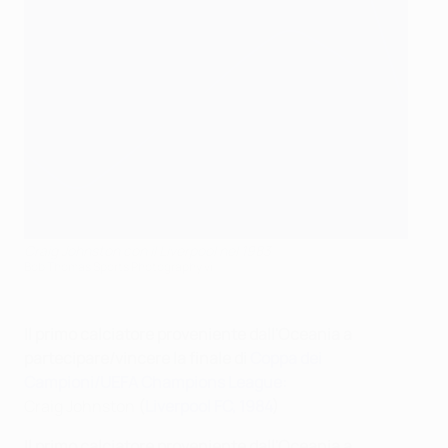
Craig Johnston con il Liverpool nel 1983
Bob Thomas Sports Photography vi
Il primo calciatore proveniente dall'Oceania a
partecipare/vincere la finale di
Coppa dei
Campioni/UEFA Champions League:
Craig Johnston
(
Liverpool FC, 1984
)
Il primo calciatore proveniente dall'Oceania a