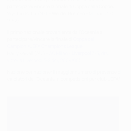
partecipare/vincere la
finale di Coppa delle Coppe:
Wynton Rufer (NZL -
Werder Bremen
- Monaco 2-0,
1992)
Il primo nazionale proveniente dall'Oceania a
partecipare/vincere la finale di
Coppa dei
Campioni/UEFA Champions League
Harry Kewell (AUS -
AC Milan -
Liverpool
3-3, dts,
vittoria Liverpool 3-2 dcr, 2004/05
)
Nazione per nazione: Il maggior numero di presenze di
calciatori dell'Oceania in competizioni per club UEFA*