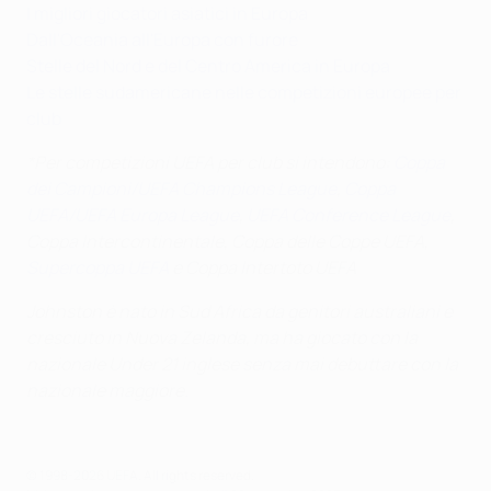
I migliori giocatori asiatici in Europa
Dall'Oceania all'Europa con furore
Stelle del Nord e del Centro America in Europa
Le stelle sudamericane nelle competizioni europee per
club
*Per competizioni UEFA per club si intendono:
Coppa
dei Campioni/UEFA Champions League
,
Coppa
UEFA/UEFA Europa League
,
UEFA Conference League
,
Coppa Intercontinentale, Coppa delle Coppe UEFA,
Supercoppa UEFA
e Coppa Intertoto UEFA
Johnston è nato in Sud Africa da genitori australiani e
cresciuto in Nuova Zelanda, ma ha giocato con la
nazionale Under 21 inglese senza mai debuttare con la
nazionale maggiore.
© 1998-2026 UEFA. All rights reserved.