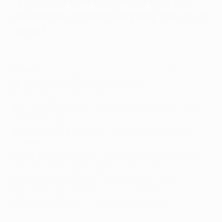
I calciatori dall'Oceania con più
presenze
in competizioni per club
UEFA*
Grandi calciatori australiani in azione
88
: Harry Kewell (AUS – Leeds, Liverpool, Galatasaray)
78
: Scott Chipperfield (AUS – Basel)
57
: Tom Rogić (AUS – Celtic)
56
: Mark Viduka (AUS – Dinamo Zagreb, Celtic, Leeds,
Middlesbrough)
55
: Mark Schwarzer (AUS – Middlesbrough, Fulham,
Chelsea)
52
: Mathew Ryan (AUS – Club Brugge, Valencia, Genk,
Real Sociedad, Copenhagen, AZ Alkmaar)
51
: James Holland (AUS – Austria Wien, LASK)
46:
Miloš Degenek (AUS – Crvena Zvezda)
45
: Craig Moore (AUS – Rangers, Newcastle)