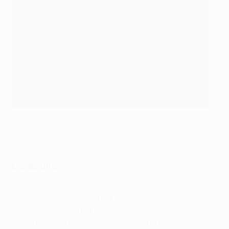
Il tahitiano Marama Vahirua in UEFA Champions League con
il Nantes nel 2002
Getty Images
Contenuti simili
Le stelle argentine in Europa
I migliori calciatori belgi in Europa
I migliori brasiliani in Europa
Oršić, Modrić, Perišić: le grandi stelle croate