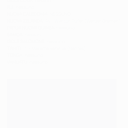
ISOLE COOK:
nessuno
FIJI:
nessuno
NUOVA CALEDONIA:
NESSUNO
NUOVA ZELANDA:
44 – Wynton Rufer (Werder Bremen)
PAPUA NUOVA GUINEA:
nessuno
SAMOA:
nessuno
ISOLE SALOMONE:
nessuno
TAHITI:
15 – Marama Vahirua (Nantes)
TONGA:
nessuno
VANUATU:
nessuno