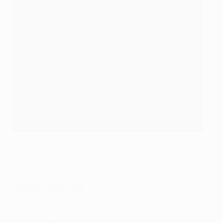
Harry Kewell festeggia un gol segnato in Coppa UEFA con il
Liverpool
AFP via Getty Images
SAMOA AMERICANE:
nessuno
AUSTRALIA:
88 – Harry Kewell (Leeds, Liverpool,
Galatasaray)