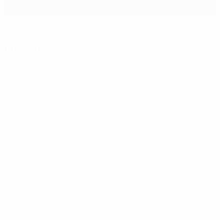
Tris al Siviglia, la Juve si regala gli ottavi
Curiosità partita