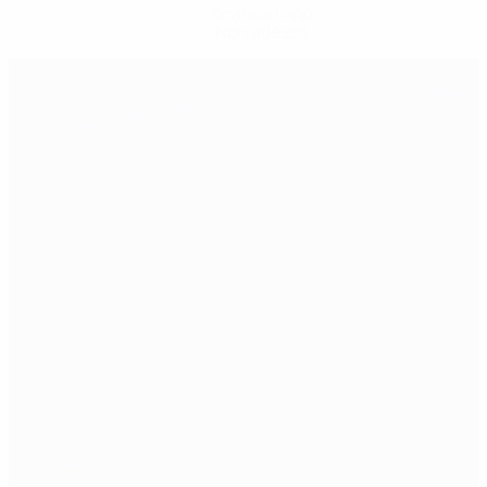
Scarica l'app
Non adesso