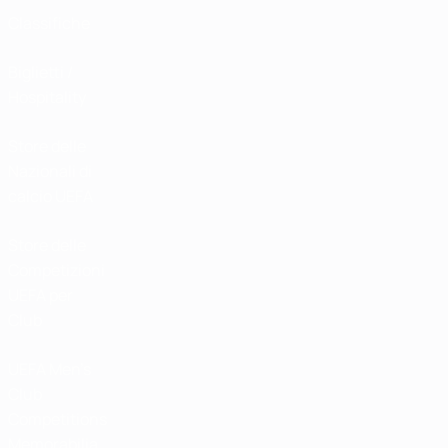
Classifiche
Biglietti /
Hospitality
Store delle
Nazionali di
calcio UEFA
Store delle
Competizioni
UEFA per
Club
UEFA Men's
Club
Competitions
Memorabilia