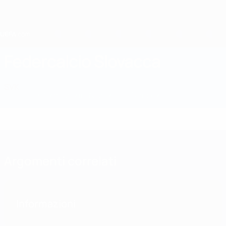
Passa
al
contenuto
principale
Home
Federcalcio Slovacca
SVK
Notizie
Informazioni
Nazionali
Campionato
Argomenti correlati
Informazioni