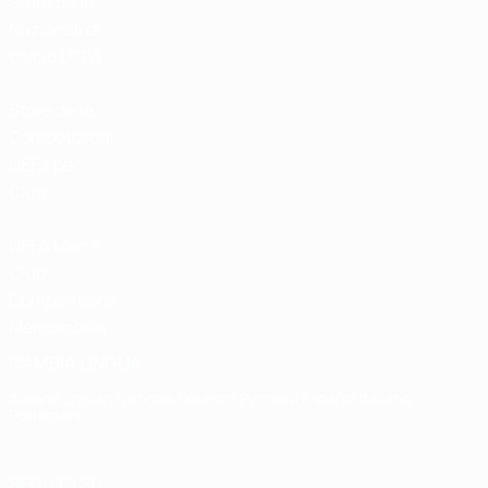
Store delle
Nazionali di
calcio UEFA
Store delle
Competizioni
UEFA per
Club
UEFA Men's
Club
Competitions
Memorabilia
CAMBIA LINGUA
Italiano
English
Français
Deutsch
Русский
Español
Italiano
Português
SEGUICI SU