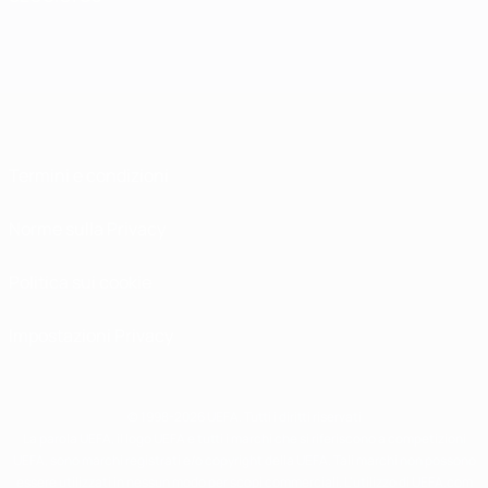
Termini e condizioni
Norme sulla Privacy
Politica sui cookie
Impostazioni Privacy
© 1998-2026 UEFA. Tutti i diritti riservati
La parola UEFA, il logo UEFA e tutti i marchi che si riferiscono a competizioni
UEFA, sono marchi registrati e/o copyright della UEFA. Tali marchi non possono
essere utilizzati in nessun modo per scopi commerciali. L'utilizzo di UEFA.com