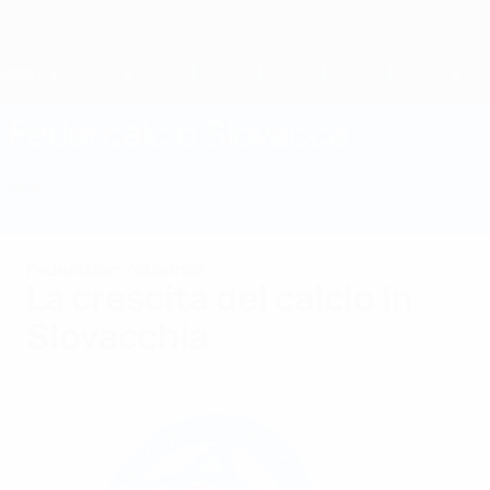
Passa
al
contenuto
principale
Home
Federcalcio Slovacca
SVK
Notizie
Informazioni
Nazionali
Campionato
Federazioni Nazionali
La crescita del calcio in
Slovacchia