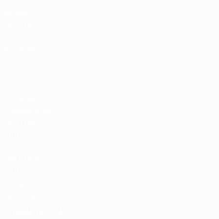
Biglietti /
Hospitality
Store delle
Nazionali di
calcio UEFA
Store delle
Competizioni
UEFA per
Club
UEFA Men's
Club
Competitions
Memorabilia
CAMBIA LINGUA