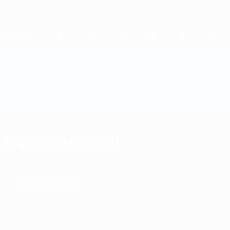
Passa
al
contenuto
principale
Home
Federcalcio Slovacca
SVK
Notizie
Informazioni
Nazionali
Campionato
Argomenti correlati
Informazioni