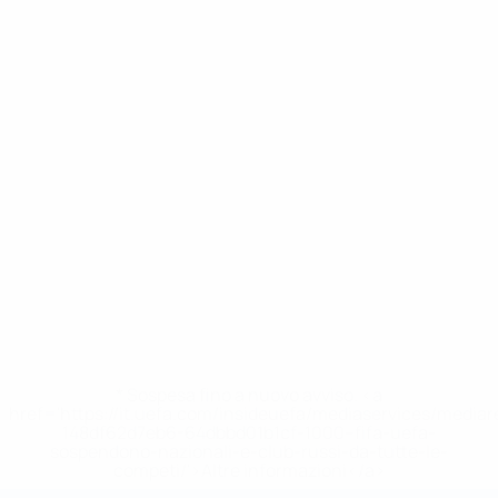
* Sospesa fino a nuovo avviso. <a
href='https://it.uefa.com/insideuefa/mediaservices/media
148df62d7eb6-64dbbd01b1cf-1000--fifa-uefa-
sospendono-nazionali-e-club-russi-da-tutte-le-
competi/'>Altre informazioni</a>