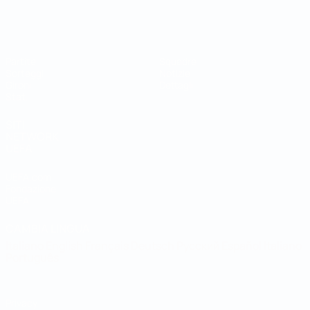
Coppa del Mondo Futsal
Partite
Squadre
Sorteggi
Notizie
Gironi
Dettagli
Stat.
SITI
NETWORK
UEFA
UEFA.com
Fondazione
UEFA
CAMBIA LINGUA
Italiano
English
Français
Deutsch
Русский
Español
Italiano
Português
Privacy