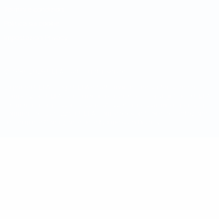
Termini e condizioni
Politica sui cookie
Impostazioni Privacy
© 1998-2026 UEFA. Tutti i diritti riservati
La parola UEFA, il logo UEFA e tutti i marchi che si riferiscono a
competizioni UEFA, sono marchi registrati e/o copyright della UEFA.
Tali marchi non possono essere utilizzati in nessun modo per scopi
commerciali. L'utilizzo di UEFA.com sta a significare l'accettazione
dei Termini e Condizioni e delle Norme sulla Privacy.