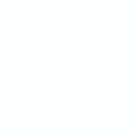
Coppa del Mondo Futsal
Partite
Squadre
Sorteggi
Notizie
Gironi
Dettagli
Stat.
SITI
NETWORK
UEFA
UEFA.com
Fondazione
UEFA
CAMBIA LINGUA
Italiano
English
Français
Deutsch
Русский
Español
Italiano
Português
Privacy