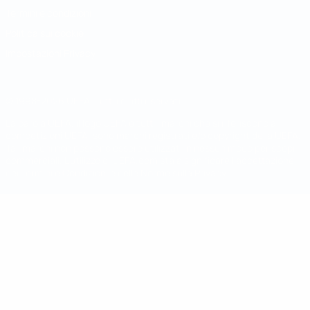
Termini e condizioni
Politica sui cookie
Impostazioni Privacy
© 1998-2026 UEFA. Tutti i diritti riservati
La parola UEFA, il logo UEFA e tutti i marchi che si riferiscono a
competizioni UEFA, sono marchi registrati e/o copyright della UEFA.
Tali marchi non possono essere utilizzati in nessun modo per scopi
commerciali. L'utilizzo di UEFA.com sta a significare l'accettazione
dei Termini e Condizioni e delle Norme sulla Privacy.