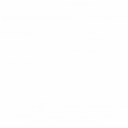
07/6/2005 (21)
Statistiche principali
Tutte le statistiche
3
80
Partite giocate
Minuti giocati
26,67 media a partita
0
0
Gol
Cartellini gialli
0
Cartellini rossi
* Sospesa fino a nuovo avviso. <a
href='https://it.uefa.com/insideuefa/mediaservices/media
148df62d7eb6-64dbbd01b1cf-1000--fifa-uefa-
sospendono-nazionali-e-club-russi-da-tutte-le-
competi/'>Altre informazioni</a>