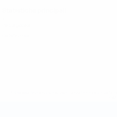
Statistiche principali
3
Partite giocate
0
Cartellini rossi
* Sospesa fino a nuovo avviso. <a href='https://it.u
naz
Coppa del Mondo Futsal