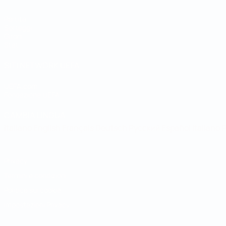
Partite
Sorteggi
Gironi
Stat.
SITI NETWORK UEFA
UEFA.com
Fondazione UEFA
CAMBIA LINGUA
Italiano
English
Français
Deutsch
Русский
Español
Italiano
P
Privacy
Termini e condizioni
Politica sui cookie
Impostazioni Privacy