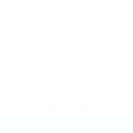
Tutte le statistiche
148df62d7eb6-64dbbd01b1cf-1000--fifa-uefa-sospendono-
</a>