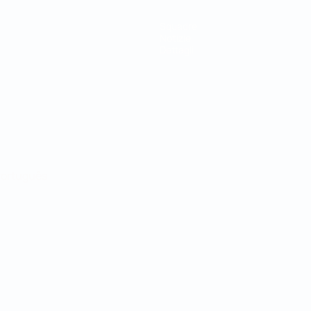
Squadre
Notizie
Dettagli
ortuguês