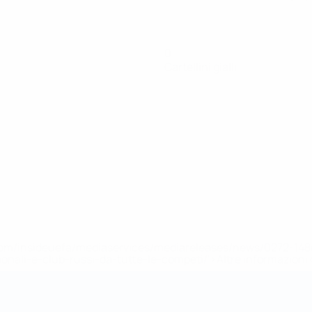
0
Cartellini gialli
efa.com/insideuefa/mediaservices/mediareleases/news/0272-
ionali-e-club-russi-da-tutte-le-competi/'>Altre informazioni