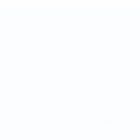
competi/'>Altre informazioni</a>
Coppa del Mondo Futsal
Partite
Squadre
Sorteggi
Notizie
Gironi
Dettagli
Stat.
SITI
NETWORK
UEFA
UEFA.com
Fondazione
UEFA
CAMBIA LINGUA
Italiano
English
Français
Deutsch
Русский
Español
Italiano
Português