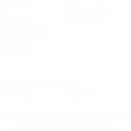
Partite giocate
Gol
0,34 media a partita
0
0
Cartellini gialli
Cartellini rossi
Distribuzione
Attacchi
Situazione disciplinare
0
0
Cartellini gialli
Cartellini rossi
* Sospesa fino a nuovo avviso. <a
href='https://it.uefa.com/insideuefa/mediaservices/media
148df62d7eb6-64dbbd01b1cf-1000--fifa-uefa-
sospendono-nazionali-e-club-russi-da-tutte-le-