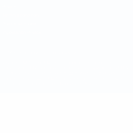
Privacy
Termini e condizioni
Politica sui cookie
Impostazioni Privacy
© 1998-2026 UEFA. Tutti i diritti riservati
La parola UEFA, il logo UEFA e tutti i marchi che si riferiscono a
competizioni UEFA, sono marchi registrati e/o copyright della UEFA.
Tali marchi non possono essere utilizzati in nessun modo per scopi
commerciali. L'utilizzo di UEFA.com sta a significare l'accettazione
dei Termini e Condizioni e delle Norme sulla Privacy.