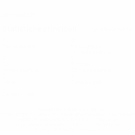
DATA DI NASCITA
28/9/1990 (35)
Statistiche principali
Tutte le statistiche
2
80
Partite giocate
Minuti giocati
40 media a partita
2
5
Gol
Tiri totali
1 media a partita
2,5 media a partita
0
0
Assist
Cartellini gialli
0
Cartellini rossi
* Sospesa fino a nuovo avviso. <a
href='https://it.uefa.com/insideuefa/mediaservices/media
148df62d7eb6-64dbbd01b1cf-1000--fifa-uefa-
sospendono-nazionali-e-club-russi-da-tutte-le-
competi/'>Altre informazioni</a>