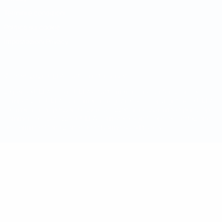
Termini e condizioni
Politica sui cookie
Impostazioni Privacy
© 1998-2026 UEFA. Tutti i diritti riservati
La parola UEFA, il logo UEFA e tutti i marchi che si riferiscono a
competizioni UEFA, sono marchi registrati e/o copyright della UEFA.
Tali marchi non possono essere utilizzati in nessun modo per scopi
commerciali. L'utilizzo di UEFA.com sta a significare l'accettazione
dei Termini e Condizioni e delle Norme sulla Privacy.