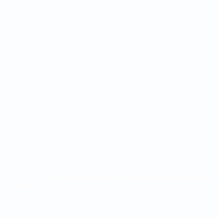
Coppa del Mondo Futsal
Partite
Squadre
Sorteggi
Notizie
Gironi
Dettagli
Stat.
SITI
NETWORK
UEFA
UEFA.com
Fondazione
UEFA
CAMBIA LINGUA
Italiano
English
Français
Deutsch
Русский
Español
Italiano
Português
Privacy