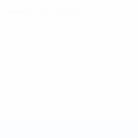
Statistiche principali
3
Partite giocate
0
Gol
0
Cartellini rossi
* Sospesa fino a nuovo avviso. <a href='https://it.u
naz
Coppa del Mondo Futsal