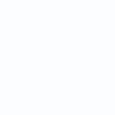
Squadre
Notizie
Dettagli
ortuguês