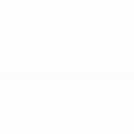
Partite
Sorteggi
Gironi
Stat.
SITI NETWORK UEFA
UEFA.com
Fondazione UEFA
CAMBIA LINGUA
Italiano
English
Français
Deutsch
Русский
Español
Italiano
P
Privacy
Termini e condizioni
Politica sui cookie
Impostazioni Privacy