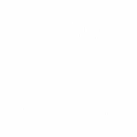
120
Minuti giocati
40 media a partita
0
Cartellini gialli
efa.com/insideuefa/mediaservices/mediareleases/news/0272-
ionali-e-club-russi-da-tutte-le-competi/'>Altre informazioni