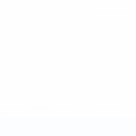
Tutte le statistiche
148df62d7eb6-64dbbd01b1cf-1000--fifa-uefa-sospendono-
</a>