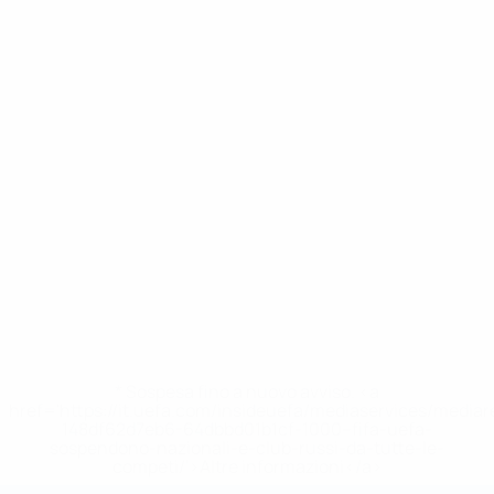
* Sospesa fino a nuovo avviso. <a
href='https://it.uefa.com/insideuefa/mediaservices/media
148df62d7eb6-64dbbd01b1cf-1000--fifa-uefa-
sospendono-nazionali-e-club-russi-da-tutte-le-
competi/'>Altre informazioni</a>