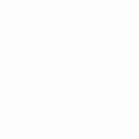
Termini e condizioni
Politica sui cookie
Impostazioni Privacy
© 1998-2026 UEFA. Tutti i diritti riservati
La parola UEFA, il logo UEFA e tutti i marchi che si riferiscono a
competizioni UEFA, sono marchi registrati e/o copyright della UEFA.
Tali marchi non possono essere utilizzati in nessun modo per scopi
commerciali. L'utilizzo di UEFA.com sta a significare l'accettazione
dei Termini e Condizioni e delle Norme sulla Privacy.