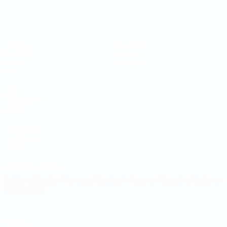
Coppa del Mondo Futsal
Partite
Squadre
Sorteggi
Notizie
Gironi
Dettagli
Stat.
SITI
NETWORK
UEFA
UEFA.com
Fondazione
UEFA
CAMBIA LINGUA
Italiano
English
Français
Deutsch
Русский
Español
Italiano
Português
Privacy