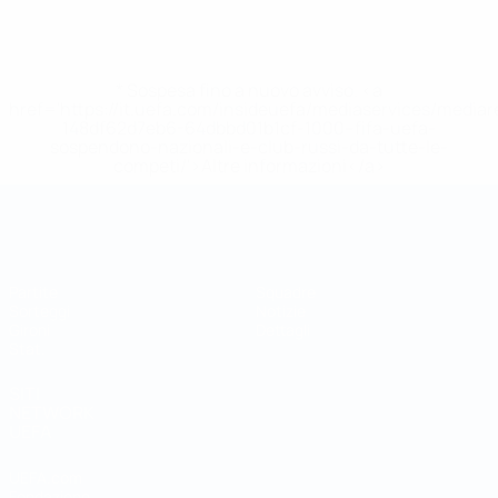
* Sospesa fino a nuovo avviso. <a
href='https://it.uefa.com/insideuefa/mediaservices/media
148df62d7eb6-64dbbd01b1cf-1000--fifa-uefa-
sospendono-nazionali-e-club-russi-da-tutte-le-
competi/'>Altre informazioni</a>
Coppa del Mondo Futsal
Partite
Squadre
Sorteggi
Notizie
Gironi
Dettagli
Stat.
SITI
NETWORK
UEFA
UEFA.com
Fondazione