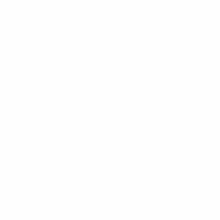
Mondiali FIFA futsal
mar 14 apr 2026
· Turno preliminare
Mondiali FIFA futsal
dom 12 apr 2026
· Turno preliminare
Mondiali FIFA futsal
sab 11 apr 2026
· Turno preliminare