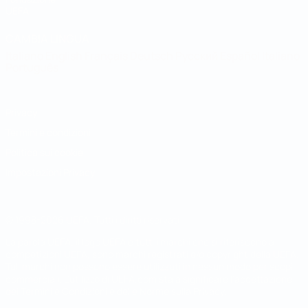
UEFA
CAMBIA LINGUA
Italiano
English
Français
Deutsch
Русский
Español
Italiano
Português
Privacy
Termini e condizioni
Politica sui cookie
Impostazioni Privacy
© 1998-2026 UEFA. Tutti i diritti riservati
La parola UEFA, il logo UEFA e tutti i marchi che si riferiscono a
competizioni UEFA, sono marchi registrati e/o copyright della UEFA.
Tali marchi non possono essere utilizzati in nessun modo per scopi
commerciali. L'utilizzo di UEFA.com sta a significare l'accettazione
dei Termini e Condizioni e delle Norme sulla Privacy.