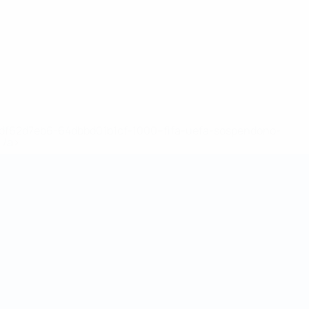
148df62d7eb6-64dbbd01b1cf-1000--fifa-uefa-sospendono-
</a>