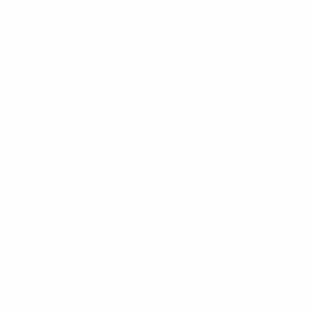
0
Cartellini rossi
efa.com/insideuefa/mediaservices/mediareleases/news/0272-
ionali-e-club-russi-da-tutte-le-competi/'>Altre informazioni
Squadre
Notizie
Dettagli