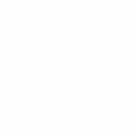
Situazione disciplinare
0
Cartellini gialli
* Sospesa fino a nuovo avviso. <a href='https://it.u
naz
Coppa del Mondo Futsal
Partite
Sorteggi
Gironi
Stat.
SITI NETWORK UEFA