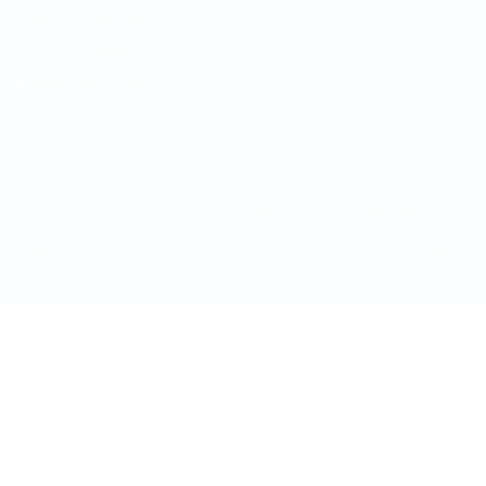
Termini e condizioni
Politica sui cookie
Impostazioni Privacy
© 1998-2026 UEFA. Tutti i diritti riservati
La parola UEFA, il logo UEFA e tutti i marchi che si riferiscono a
competizioni UEFA, sono marchi registrati e/o copyright della UEFA.
Tali marchi non possono essere utilizzati in nessun modo per scopi
commerciali. L'utilizzo di UEFA.com sta a significare l'accettazione
dei Termini e Condizioni e delle Norme sulla Privacy.