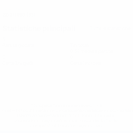
DATA DI NASCITA
22/2/1993 (33)
Statistiche principali
Tutte le statistiche
3
1
Partite giocate
Tiri totali
0,34 media a partita
0
0
Cartellini gialli
Cartellini rossi
* Sospesa fino a nuovo avviso. <a
href='https://it.uefa.com/insideuefa/mediaservices/media
148df62d7eb6-64dbbd01b1cf-1000--fifa-uefa-
sospendono-nazionali-e-club-russi-da-tutte-le-
competi/'>Altre informazioni</a>