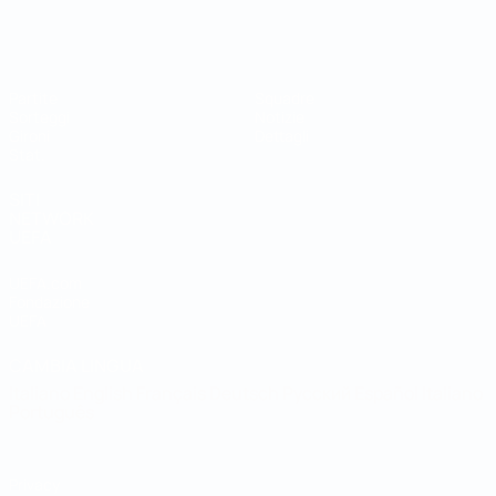
Coppa del Mondo Futsal
Partite
Squadre
Sorteggi
Notizie
Gironi
Dettagli
Stat.
SITI
NETWORK
UEFA
UEFA.com
Fondazione
UEFA
CAMBIA LINGUA
Italiano
English
Français
Deutsch
Русский
Español
Italiano
Português
Privacy