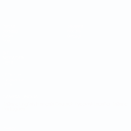
Coppa del Mondo Futsal
Partite
Squadre
Sorteggi
Notizie
Gironi
Dettagli
Stat.
SITI
NETWORK
UEFA
UEFA.com
Fondazione
UEFA
CAMBIA LINGUA
Italiano
English
Français
Deutsch
Русский
Español
Italiano
Português
Privacy