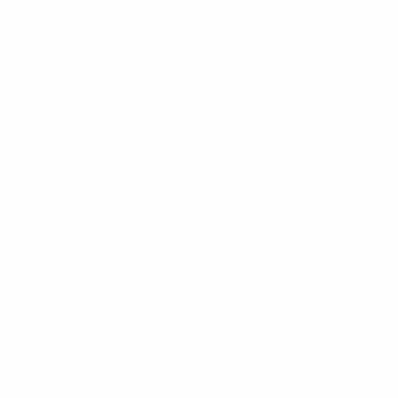
* Sospesa fino a nuovo avviso. <a
href='https://it.uefa.com/insideuefa/mediaservices/media
148df62d7eb6-64dbbd01b1cf-1000--fifa-uefa-
sospendono-nazionali-e-club-russi-da-tutte-le-
competi/'>Altre informazioni</a>