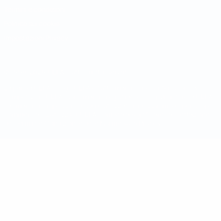
Termini e condizioni
Politica sui cookie
Impostazioni Privacy
© 1998-2026 UEFA. Tutti i diritti riservati
La parola UEFA, il logo UEFA e tutti i marchi che si riferiscono a
competizioni UEFA, sono marchi registrati e/o copyright della UEFA.
Tali marchi non possono essere utilizzati in nessun modo per scopi
commerciali. L'utilizzo di UEFA.com sta a significare l'accettazione
dei Termini e Condizioni e delle Norme sulla Privacy.