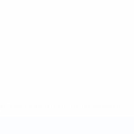
148df62d7eb6-64dbbd01b1cf-1000--fifa-uefa-sospendono-
</a>