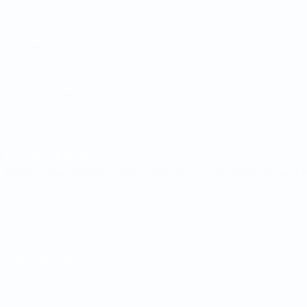
Partite
Sorteggi
Gironi
Stat.
SITI NETWORK UEFA
UEFA.com
Fondazione UEFA
CAMBIA LINGUA
Italiano
English
Français
Deutsch
Русский
Español
Italiano
P
Privacy
Termini e condizioni
Politica sui cookie
Impostazioni Privacy