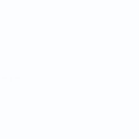
Squadre
Notizie
Dettagli
ortuguês