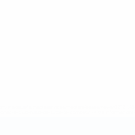
efa.com/insideuefa/mediaservices/mediareleases/news/0272-
ionali-e-club-russi-da-tutte-le-competi/'>Altre informazioni