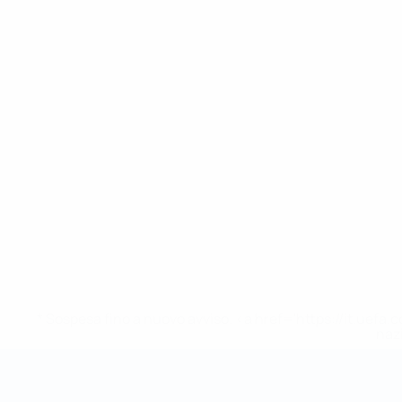
* Sospesa fino a nuovo avviso. <a href='https://it.u
naz
Coppa del Mondo Futsal