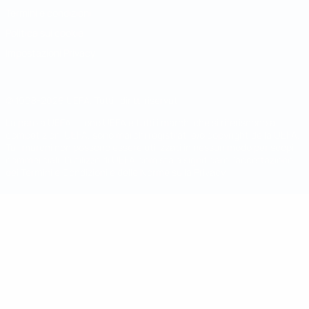
Termini e condizioni
Politica sui cookie
Impostazioni Privacy
© 1998-2026 UEFA. Tutti i diritti riservati
La parola UEFA, il logo UEFA e tutti i marchi che si riferiscono a
competizioni UEFA, sono marchi registrati e/o copyright della UEFA.
Tali marchi non possono essere utilizzati in nessun modo per scopi
commerciali. L'utilizzo di UEFA.com sta a significare l'accettazione
dei Termini e Condizioni e delle Norme sulla Privacy.