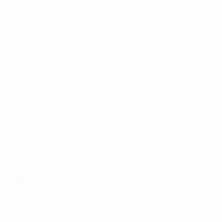
Coppa del Mondo Futsal
Partite
Squadre
Sorteggi
Notizie
Gironi
Dettagli
Stat.
SITI
NETWORK
UEFA
UEFA.com
Fondazione
UEFA
CAMBIA LINGUA
Italiano
English
Français
Deutsch
Русский
Español
Italiano
Português
Privacy