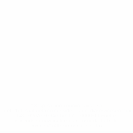
* Sospesa fino a nuovo avviso. <a
href='https://it.uefa.com/insideuefa/mediaservices/media
148df62d7eb6-64dbbd01b1cf-1000--fifa-uefa-
sospendono-nazionali-e-club-russi-da-tutte-le-
competi/'>Altre informazioni</a>