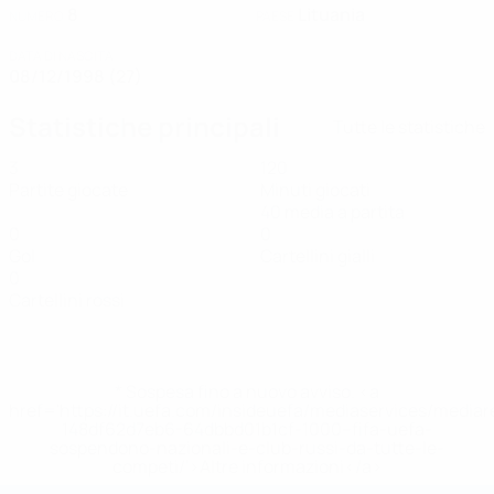
8
Lituania
NUMERO
PAESE
DATA DI NASCITA
08/12/1998 (27)
Statistiche principali
Tutte le statistiche
3
120
Partite giocate
Minuti giocati
40 media a partita
0
0
Gol
Cartellini gialli
0
Cartellini rossi
* Sospesa fino a nuovo avviso. <a
href='https://it.uefa.com/insideuefa/mediaservices/media
148df62d7eb6-64dbbd01b1cf-1000--fifa-uefa-
sospendono-nazionali-e-club-russi-da-tutte-le-
competi/'>Altre informazioni</a>