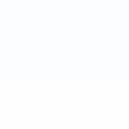
Termini e condizioni
Politica sui cookie
Impostazioni Privacy
© 1998-2026 UEFA. Tutti i diritti riservati
La parola UEFA, il logo UEFA e tutti i marchi che si riferiscono a
competizioni UEFA, sono marchi registrati e/o copyright della UEFA.
Tali marchi non possono essere utilizzati in nessun modo per scopi
commerciali. L'utilizzo di UEFA.com sta a significare l'accettazione
dei Termini e Condizioni e delle Norme sulla Privacy.