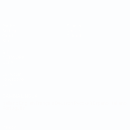
Coppa del Mondo Futsal
Partite
Squadre
Sorteggi
Notizie
Gironi
Dettagli
Stat.
SITI
NETWORK
UEFA
UEFA.com
Fondazione
UEFA
CAMBIA LINGUA
Italiano
English
Français
Deutsch
Русский
Español
Italiano
Português
Privacy