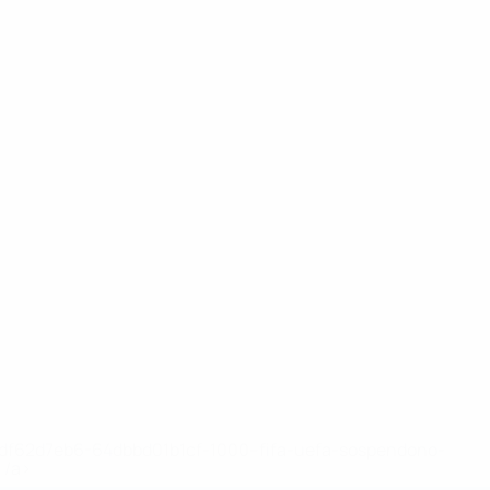
148df62d7eb6-64dbbd01b1cf-1000--fifa-uefa-sospendono-
</a>