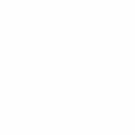
Partite giocate
0
Cartellini gialli
Distribuzione
Attacchi
Situazione disciplinare
0
Cartellini gialli
* Sospesa fino a nuovo avviso. <a href='https://it.u
naz