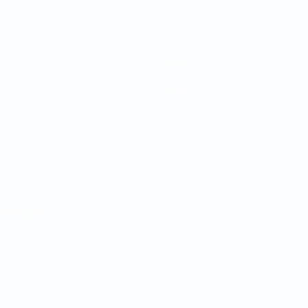
Squadre
Notizie
Dettagli
ortuguês