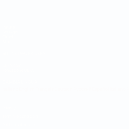
Coppa del Mondo Futsal
Partite
Sorteggi
Gironi
Stat.
SITI NETWORK UEFA
UEFA.com
Fondazione UEFA
CAMBIA LINGUA
Italiano
English
Français
Deutsch
Русский
Español
Italiano
P
Privacy
Termini e condizioni
Politica sui cookie