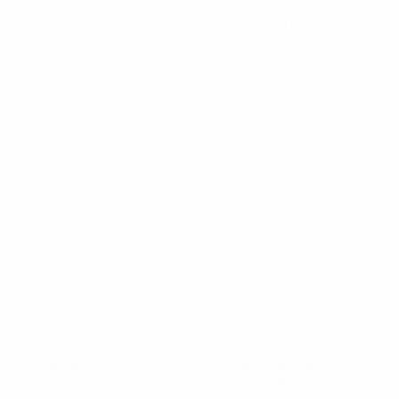
Gol
1,67 media a partita
0
Cartellini rossi
0
Cartellini rossi
efa.com/insideuefa/mediaservices/mediareleases/news/0272-
ionali-e-club-russi-da-tutte-le-competi/'>Altre informazioni