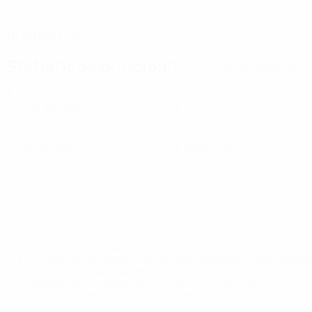
DATA DI NASCITA
11/10/1999 (26)
Statistiche principali
Tutte le statistiche
3
1
Partite giocate
Gol
0,34 media a partita
0
0
Cartellini gialli
Cartellini rossi
* Sospesa fino a nuovo avviso. <a
href='https://it.uefa.com/insideuefa/mediaservices/media
148df62d7eb6-64dbbd01b1cf-1000--fifa-uefa-
sospendono-nazionali-e-club-russi-da-tutte-le-
competi/'>Altre informazioni</a>