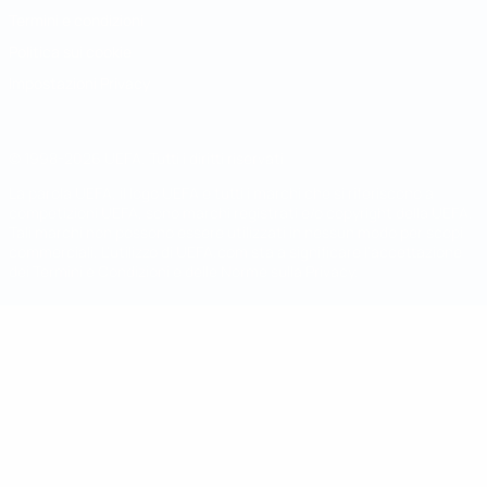
Termini e condizioni
Politica sui cookie
Impostazioni Privacy
© 1998-2026 UEFA. Tutti i diritti riservati
La parola UEFA, il logo UEFA e tutti i marchi che si riferiscono a
competizioni UEFA, sono marchi registrati e/o copyright della UEFA.
Tali marchi non possono essere utilizzati in nessun modo per scopi
commerciali. L'utilizzo di UEFA.com sta a significare l'accettazione
dei Termini e Condizioni e delle Norme sulla Privacy.