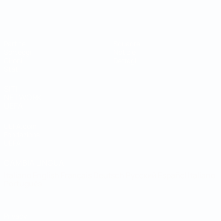
Coppa del Mondo Futsal
Partite
Squadre
Sorteggi
Notizie
Gironi
Dettagli
Stat.
SITI
NETWORK
UEFA
UEFA.com
Fondazione
UEFA
CAMBIA LINGUA
Italiano
English
Français
Deutsch
Русский
Español
Italiano
Português
Privacy